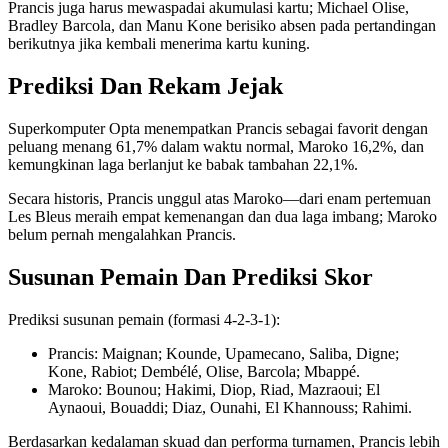
Prancis juga harus mewaspadai akumulasi kartu; Michael Olise,
Bradley Barcola, dan Manu Kone berisiko absen pada pertandingan
berikutnya jika kembali menerima kartu kuning.
Prediksi Dan Rekam Jejak
Superkomputer Opta menempatkan Prancis sebagai favorit dengan
peluang menang 61,7% dalam waktu normal, Maroko 16,2%, dan
kemungkinan laga berlanjut ke babak tambahan 22,1%.
Secara historis, Prancis unggul atas Maroko—dari enam pertemuan
Les Bleus meraih empat kemenangan dan dua laga imbang; Maroko
belum pernah mengalahkan Prancis.
Susunan Pemain Dan Prediksi Skor
Prediksi susunan pemain (formasi 4-2-3-1):
Prancis: Maignan; Kounde, Upamecano, Saliba, Digne;
Kone, Rabiot; Dembélé, Olise, Barcola; Mbappé.
Maroko: Bounou; Hakimi, Diop, Riad, Mazraoui; El
Aynaoui, Bouaddi; Diaz, Ounahi, El Khannouss; Rahimi.
Berdasarkan kedalaman skuad dan performa turnamen, Prancis lebih