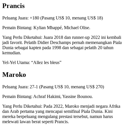
Prancis
Peluang Juara: +180 (Pasang US$ 10, menang US$ 18)
Pemain Bintang: Kylian Mbappé, Michael Olise.
Yang Perlu Diketahui: Juara 2018 dan runner-up 2022 ini kembali
jadi favorit. Pelatih Didier Deschamps pernah memenangkan Piala
Dunia sebagai kapten pada 1998 dan sebagai pelatih 20 tahun
kemudian.
Yel-Yel Utama: “Allez les bleus”
Maroko
Peluang Juara: 27-1 (Pasang US$ 10, menang US$ 270)
Pemain Bintang: Achraf Hakimi, Yassine Bounou.
Yang Perlu Diketahui: Pada 2022, Maroko menjadi negara Afrika
dan Arab pertama yang mencapai semifinal Piala Dunia. Kini
mereka berpeluang mengulang prestasi tersebut, namun harus
melewati lawan berat seperti Prancis.