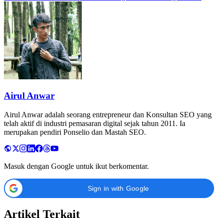
Airul Anwar
Airul Anwar adalah seorang entrepreneur dan Konsultan SEO yang
telah aktif di industri pemasaran digital sejak tahun 2011. Ia
merupakan pendiri Ponselio dan Mastah SEO.
Masuk dengan Google untuk ikut berkomentar.
Sign in with Google
Artikel Terkait