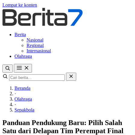
Lompat ke konten
Berita
Nasional
Regional
Internasional
Olahraga
Beranda
·
Olahraga
·
Sepakbola
Panduan Pendukung Baru: Pilih Salah
Satu dari Delapan Tim Perempat Final