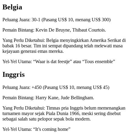
Belgia
Peluang Juara: 30-1 (Pasang US$ 10, menang US$ 300)
Pemain Bintang: Kevin De Bruyne, Thibaut Courtois.
Yang Perlu Diketahui: Belgia menyingkirkan Amerika Serikat di
babak 16 besar. Tim ini sempat dipandang telah melewati masa
kejayaan generasi emas mereka.
Yel-Yel Utama: “Waar is dat feestje” atau “Tous ensemble”
Inggris
Peluang Juara: +450 (Pasang US$ 10, menang US$ 45)
Pemain Bintang: Harry Kane, Jude Bellingham.
Yang Perlu Diketahui: Timnas pria Inggris belum memenangkan
turnamen mayor sejak Piala Dunia 1966, meski sering disebut
sebagai salah satu pelopor sepak bola modern.
Yel-Yel Utama: “It’s coming home”