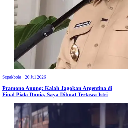
Sepakbola
·
20 Jul 2026
Pramono Anung: Kalah Jagokan Argentina di
Final Piala Dunia, Saya Dibuat Tertawa Istri