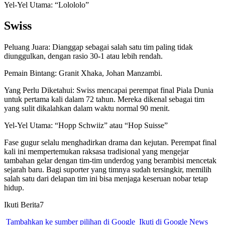
Yel-Yel Utama: “Lolololo”
Swiss
Peluang Juara: Dianggap sebagai salah satu tim paling tidak
diunggulkan, dengan rasio 30-1 atau lebih rendah.
Pemain Bintang: Granit Xhaka, Johan Manzambi.
Yang Perlu Diketahui: Swiss mencapai perempat final Piala Dunia
untuk pertama kali dalam 72 tahun. Mereka dikenal sebagai tim
yang sulit dikalahkan dalam waktu normal 90 menit.
Yel-Yel Utama: “Hopp Schwiiz” atau “Hop Suisse”
Fase gugur selalu menghadirkan drama dan kejutan. Perempat final
kali ini mempertemukan raksasa tradisional yang mengejar
tambahan gelar dengan tim-tim underdog yang berambisi mencetak
sejarah baru. Bagi suporter yang timnya sudah tersingkir, memilih
salah satu dari delapan tim ini bisa menjaga keseruan nobar tetap
hidup.
Ikuti Berita7
Tambahkan ke sumber pilihan di Google
Ikuti di Google News