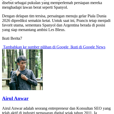
disebut sebagai pukulan yang memperlemah persiapan mereka
menghadapi lawan berat seperti Spanyol.
Dengan delapan tim tersisa, persaingan menuju gelar Piala Dunia
2026 diprediksi semakin ketat. Untuk saat ini, Prancis tetap menjadi
favorit utama, sementara Spanyol dan Argentina berada di posisi
yang siap menantang ambisi Les Bleus.
Ikuti Berita7
Tambahkan ke sumber pilihan di Google
Ikuti di Google News
Airul Anwar
Airul Anwar adalah seorang entrepreneur dan Konsultan SEO yang
telah aktif di industri pemasaran digital sejak tahun 2011. Ia