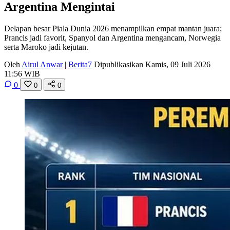
Argentina Mengintai
Delapan besar Piala Dunia 2026 menampilkan empat mantan juara;
Prancis jadi favorit, Spanyol dan Argentina mengancam, Norwegia
serta Maroko jadi kejutan.
Oleh
Airul Anwar
|
Berita7
Dipublikasikan Kamis, 09 Juli 2026
11:56 WIB
0
0
0