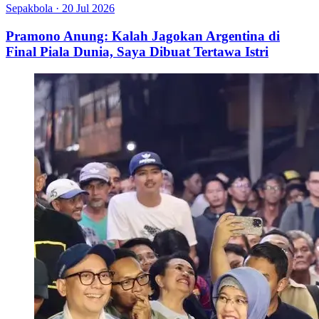
Sepakbola
·
20 Jul 2026
Pramono Anung: Kalah Jagokan Argentina di
Final Piala Dunia, Saya Dibuat Tertawa Istri