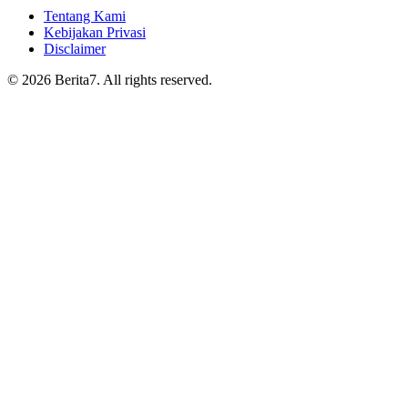
Tentang Kami
Kebijakan Privasi
Disclaimer
© 2026 Berita7. All rights reserved.