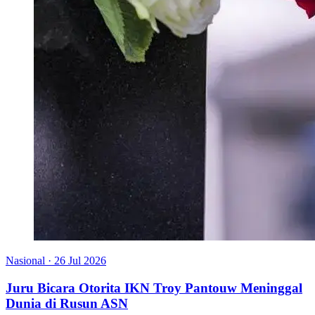
Nasional
·
26 Jul 2026
Juru Bicara Otorita IKN Troy Pantouw Meninggal
Dunia di Rusun ASN