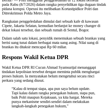
Berita7
— Polri menggelar penggeledahan di 12 lokasi berbeda
pada Rabu (8/7/2026) dalam rangka penyelidikan tiga dugaan tindak
pidana korupsi. Operasi itu melibatkan Kortastipidkor Polri dan
Ditreskrimsus Polda Metro Jaya.
Rangkaian penggeledahan dimulai dari sebuah kafe di kawasan
Cipete, Jakarta Selatan, kemudian berlanjut ke money changer di
dekat lokasi tersebut, dan sebuah rumah di Sentul, Bogor.
Dalam salah satu lokasi, penyidik menemukan sebuah brankas yang
berisi uang tunai dalam berbagai mata uang asing. Nilai uang di
brankas itu ditaksir mencapai Rp 60 miliar.
Respons Wakil Ketua DPR
Wakil Ketua DPR RI Cucun Ahmad Syamsurijal menanggapi
tindakan kepolisian tersebut dengan meminta publik menghargai
proses hukum. Ia menyatakan belum mengetahui secara rinci
perkara yang sedang diusut.
“Kalau di tempat siapa, apa pun saya belum update.
Tapi kalau dalam rangka penegakan hukum, siapa pun,
baik Polri maupun Kejaksaan, ya kita hargai. Mereka
punya mekanisme sendiri-sendiri dalam melakukan
langkah-langkah penegakan hukum,”