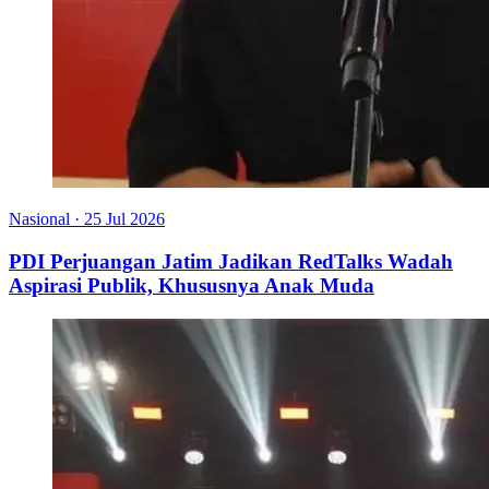
Nasional
·
25 Jul 2026
PDI Perjuangan Jatim Jadikan RedTalks Wadah
Aspirasi Publik, Khususnya Anak Muda