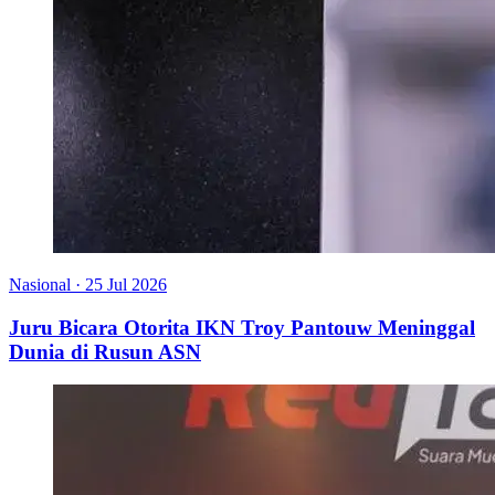
Nasional
·
25 Jul 2026
Juru Bicara Otorita IKN Troy Pantouw Meninggal
Dunia di Rusun ASN