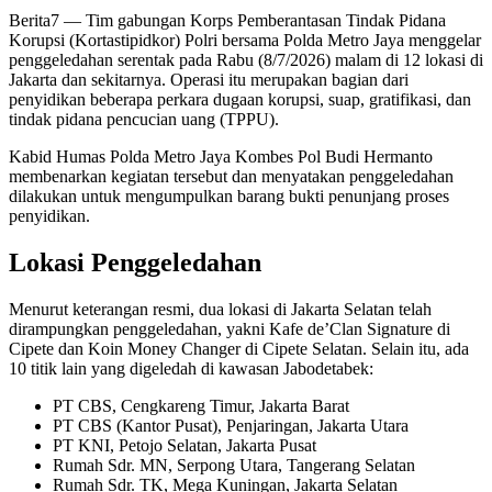
Berita7
— Tim gabungan Korps Pemberantasan Tindak Pidana
Korupsi (Kortastipidkor) Polri bersama Polda Metro Jaya menggelar
penggeledahan serentak pada Rabu (8/7/2026) malam di 12 lokasi di
Jakarta dan sekitarnya. Operasi itu merupakan bagian dari
penyidikan beberapa perkara dugaan korupsi, suap, gratifikasi, dan
tindak pidana pencucian uang (TPPU).
Kabid Humas Polda Metro Jaya Kombes Pol Budi Hermanto
membenarkan kegiatan tersebut dan menyatakan penggeledahan
dilakukan untuk mengumpulkan barang bukti penunjang proses
penyidikan.
Lokasi Penggeledahan
Menurut keterangan resmi, dua lokasi di Jakarta Selatan telah
dirampungkan penggeledahan, yakni Kafe de’Clan Signature di
Cipete dan Koin Money Changer di Cipete Selatan. Selain itu, ada
10 titik lain yang digeledah di kawasan Jabodetabek:
PT CBS, Cengkareng Timur, Jakarta Barat
PT CBS (Kantor Pusat), Penjaringan, Jakarta Utara
PT KNI, Petojo Selatan, Jakarta Pusat
Rumah Sdr. MN, Serpong Utara, Tangerang Selatan
Rumah Sdr. TK, Mega Kuningan, Jakarta Selatan