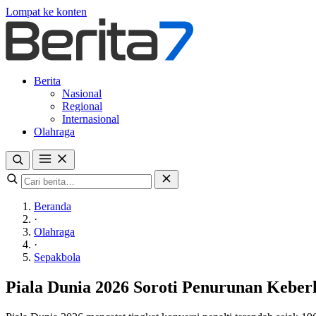
Lompat ke konten
Berita
Nasional
Regional
Internasional
Olahraga
Beranda
·
Olahraga
·
Sepakbola
Piala Dunia 2026 Soroti Penurunan Keberh