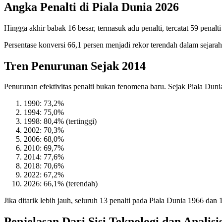
Angka Penalti di Piala Dunia 2026
Hingga akhir babak 16 besar, termasuk adu penalti, tercatat 59 penalti 
Persentase konversi 66,1 persen menjadi rekor terendah dalam sejara
Tren Penurunan Sejak 2014
Penurunan efektivitas penalti bukan fenomena baru. Sejak Piala Duni
1990: 73,2%
1994: 75,0%
1998: 80,4% (tertinggi)
2002: 70,3%
2006: 68,0%
2010: 69,7%
2014: 77,6%
2018: 70,6%
2022: 67,2%
2026: 66,1% (terendah)
Jika ditarik lebih jauh, seluruh 13 penalti pada Piala Dunia 1966 dan 
Penjelasan Dari Sisi Teknologi dan Analisi