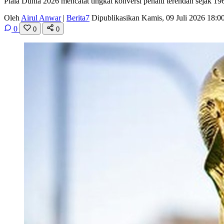
Piala Dunia 2026 mencatat tingkat konversi penalti terendah sejak 19
Oleh
Airul Anwar
|
Berita7
Dipublikasikan Kamis, 09 Juli 2026 18:
0
0
0