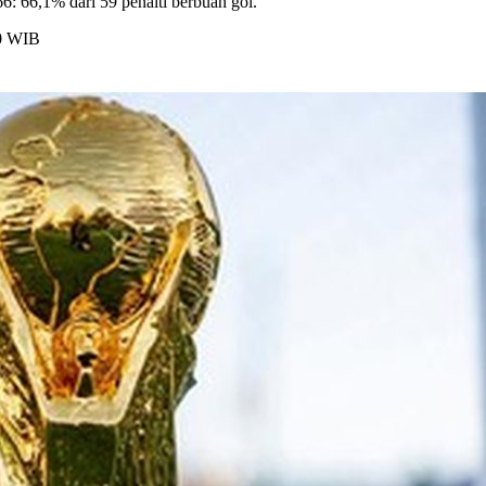
66: 66,1% dari 59 penalti berbuah gol.
00 WIB