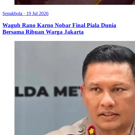
Sepakbola
·
19 Jul 2026
Wagub Rano Karno Nobar Final Piala Dunia
Bersama Ribuan Warga Jakarta