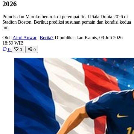
2026
Prancis dan Maroko bentrok di perempat final Piala Dunia 2026 di
Stadion Boston. Berikut prediksi susunan pemain dan kondisi kedua
tim.
Oleh
Airul Anwar
|
Berita7
Dipublikasikan Kamis, 09 Juli 2026
18:59 WIB
0
0
0