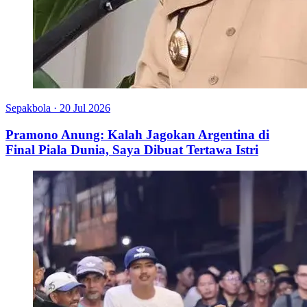
Sepakbola
·
20 Jul 2026
Pramono Anung: Kalah Jagokan Argentina di
Final Piala Dunia, Saya Dibuat Tertawa Istri