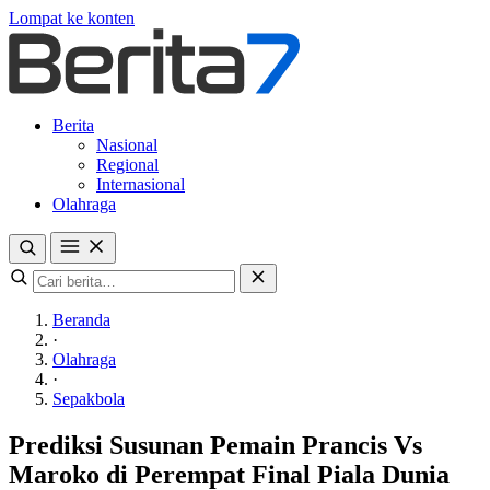
Lompat ke konten
Berita
Nasional
Regional
Internasional
Olahraga
Beranda
·
Olahraga
·
Sepakbola
Prediksi Susunan Pemain Prancis Vs
Maroko di Perempat Final Piala Dunia