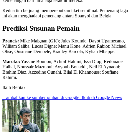
kemenangan dari lima laga terakhir mereka.
Kedua tim berjuang memperebutkan tiket semifinal. Pemenang laga
ini akan menghadapi pemenang antara Spanyol dan Belgia.
Prediksi Susunan Pemain
Prancis:
Mike Maignan (GK); Jules Kounde, Dayot Upamecano,
William Saliba, Lucas Digne; Manu Kone, Adrien Rabiot; Michael
Olise, Ousmane Dembele, Bradley Barcola; Kylian Mbappe.
Maroko:
Yassine Bounou; Achraf Hakimi, Issa Diop, Redouane
Halhal, Noussair Mazraoui; Ayyoub Bouaddi, Neil El Aynaoui;
Brahim Diaz, Azzedine Ounahi, Bilal El Khannouss; Soufiane
Rahimi.
Ikuti Berita7
Tambahkan ke sumber pilihan di Google
Ikuti di Google News