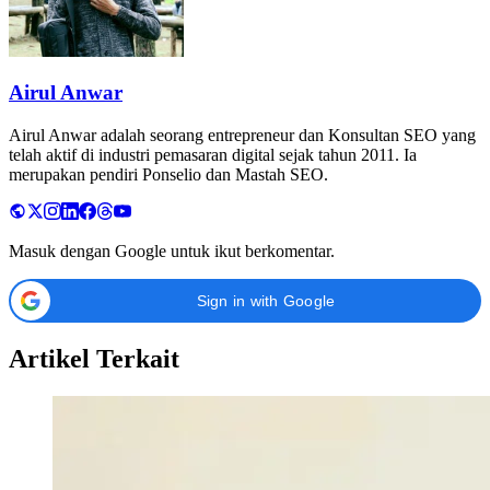
Airul Anwar
Airul Anwar adalah seorang entrepreneur dan Konsultan SEO yang
telah aktif di industri pemasaran digital sejak tahun 2011. Ia
merupakan pendiri Ponselio dan Mastah SEO.
Masuk dengan Google untuk ikut berkomentar.
Sign in with Google
Artikel Terkait