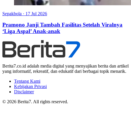
Sepakbola
·
17 Jul 2026
Pramono Janji Tambah Fasilitas Setelah Viralnya
‘Liga Aspal’ Anak-anak
Berita7.co.id adalah media digital yang menyajikan berita dan artikel
yang informatif, rekreatif, dan edukatif dari berbagai topik menarik.
Tentang Kami
Kebijakan Privasi
Disclaimer
© 2026 Berita7. All rights reserved.