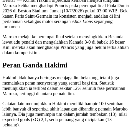
Berita7
— Achraf Hakimi diprediksi kembali menjadi tumpuan
Maroko ketika menghadapi Prancis pada perempat final Piala Dunia
2026 di Boston Stadium, Jumat (10/7/2026) pukul 03.00 WIB. Bek
kanan Paris Saint-Germain itu konsisten menjadi andalan di lini
pertahanan sekaligus motor serangan
Atlas Lions
sepanjang
turnamen.
Maroko melaju ke perempat final setelah menyingkirkan Belanda
lewat adu penalti dan mengalahkan Kanada 3-0 di babak 16 besar.
Kini mereka akan menghadapi Prancis yang juga belum terkalahkan
dalam kompetisi ini.
Peran Ganda Hakimi
Hakimi tidak hanya bertugas menjaga lini belakang, tetapi juga
memainkan peran menyerang yang sentral bagi tim. Statistik
menunjukkan ia terlibat dalam sekitar 12% seluruh fase permainan
Maroko, tertinggi di antara pemain tim.
Catatan lain menunjukkan Hakimi memiliki hampir 100 sentuhan
lebih banyak di sepertiga akhir lapangan dibanding pemain Maroko
lainnya. Dia juga memimpin tim dalam jumlah tembakan (13), nilai
expected goals (xG) 2,1, serta peluang yang diciptakan (13
peluang).