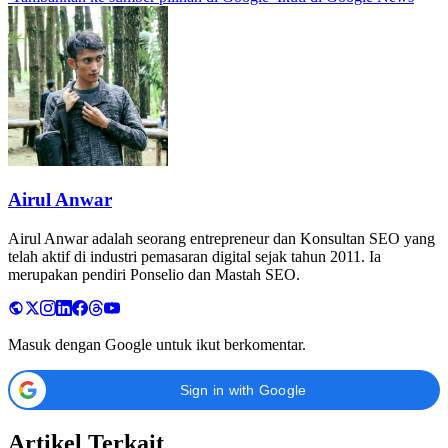
Airul Anwar
Airul Anwar adalah seorang entrepreneur dan Konsultan SEO yang
telah aktif di industri pemasaran digital sejak tahun 2011. Ia
merupakan pendiri Ponselio dan Mastah SEO.
Masuk dengan Google untuk ikut berkomentar.
Sign in with Google
Artikel Terkait