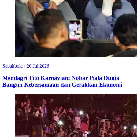
Sepakbola
·
20 Jul 2026
Mendagri Tito Karnavian: Nobar Piala Dunia
Bangun Kebersamaan dan Gerakkan Ekonomi