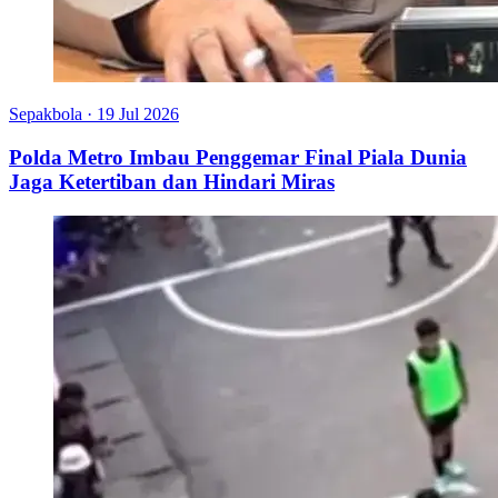
Sepakbola
·
19 Jul 2026
Polda Metro Imbau Penggemar Final Piala Dunia
Jaga Ketertiban dan Hindari Miras