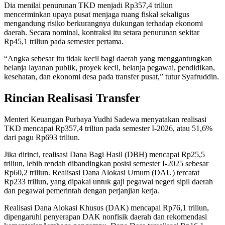
Dia menilai penurunan TKD menjadi Rp357,4 triliun
mencerminkan upaya pusat menjaga ruang fiskal sekaligus
mengandung risiko berkurangnya dukungan terhadap ekonomi
daerah. Secara nominal, kontraksi itu setara penurunan sekitar
Rp45,1 triliun pada semester pertama.
“Angka sebesar itu tidak kecil bagi daerah yang menggantungkan
belanja layanan publik, proyek kecil, belanja pegawai, pendidikan,
kesehatan, dan ekonomi desa pada transfer pusat,” tutur Syafruddin.
Rincian Realisasi Transfer
Menteri Keuangan Purbaya Yudhi Sadewa menyatakan realisasi
TKD mencapai Rp357,4 triliun pada semester I-2026, atau 51,6%
dari pagu Rp693 triliun.
Jika dirinci, realisasi Dana Bagi Hasil (DBH) mencapai Rp25,5
triliun, lebih rendah dibandingkan posisi semester I-2025 sebesar
Rp60,2 triliun. Realisasi Dana Alokasi Umum (DAU) tercatat
Rp233 triliun, yang dipakai untuk gaji pegawai negeri sipil daerah
dan pegawai pemerintah dengan perjanjian kerja.
Realisasi Dana Alokasi Khusus (DAK) mencapai Rp76,1 triliun,
dipengaruhi penyerapan DAK nonfisik daerah dan rekomendasi