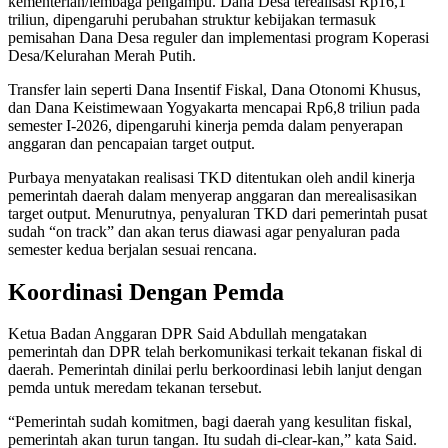
kementerian/lembaga pengampu. Dana Desa terealisasi Rp16,1
triliun, dipengaruhi perubahan struktur kebijakan termasuk
pemisahan Dana Desa reguler dan implementasi program Koperasi
Desa/Kelurahan Merah Putih.
Transfer lain seperti Dana Insentif Fiskal, Dana Otonomi Khusus,
dan Dana Keistimewaan Yogyakarta mencapai Rp6,8 triliun pada
semester I-2026, dipengaruhi kinerja pemda dalam penyerapan
anggaran dan pencapaian target output.
Purbaya menyatakan realisasi TKD ditentukan oleh andil kinerja
pemerintah daerah dalam menyerap anggaran dan merealisasikan
target output. Menurutnya, penyaluran TKD dari pemerintah pusat
sudah “on track” dan akan terus diawasi agar penyaluran pada
semester kedua berjalan sesuai rencana.
Koordinasi Dengan Pemda
Ketua Badan Anggaran DPR Said Abdullah mengatakan
pemerintah dan DPR telah berkomunikasi terkait tekanan fiskal di
daerah. Pemerintah dinilai perlu berkoordinasi lebih lanjut dengan
pemda untuk meredam tekanan tersebut.
“Pemerintah sudah komitmen, bagi daerah yang kesulitan fiskal,
pemerintah akan turun tangan. Itu sudah di-clear-kan,” kata Said.