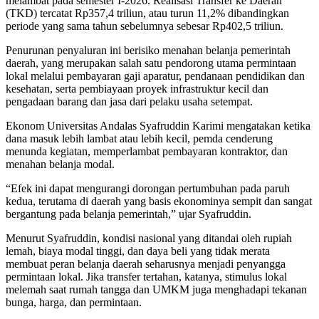
melambat pada semester I-2026. Realisasi Transfer ke Daerah
(TKD) tercatat Rp357,4 triliun, atau turun 11,2% dibandingkan
periode yang sama tahun sebelumnya sebesar Rp402,5 triliun.
Penurunan penyaluran ini berisiko menahan belanja pemerintah
daerah, yang merupakan salah satu pendorong utama permintaan
lokal melalui pembayaran gaji aparatur, pendanaan pendidikan dan
kesehatan, serta pembiayaan proyek infrastruktur kecil dan
pengadaan barang dan jasa dari pelaku usaha setempat.
Ekonom Universitas Andalas Syafruddin Karimi mengatakan ketika
dana masuk lebih lambat atau lebih kecil, pemda cenderung
menunda kegiatan, memperlambat pembayaran kontraktor, dan
menahan belanja modal.
“Efek ini dapat mengurangi dorongan pertumbuhan pada paruh
kedua, terutama di daerah yang basis ekonominya sempit dan sangat
bergantung pada belanja pemerintah,” ujar Syafruddin.
Menurut Syafruddin, kondisi nasional yang ditandai oleh rupiah
lemah, biaya modal tinggi, dan daya beli yang tidak merata
membuat peran belanja daerah seharusnya menjadi penyangga
permintaan lokal. Jika transfer tertahan, katanya, stimulus lokal
melemah saat rumah tangga dan UMKM juga menghadapi tekanan
bunga, harga, dan permintaan.