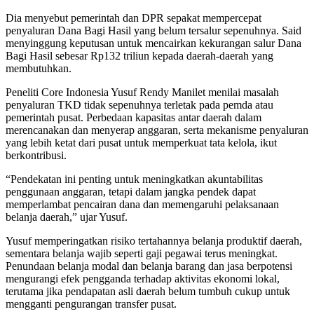
Dia menyebut pemerintah dan DPR sepakat mempercepat
penyaluran Dana Bagi Hasil yang belum tersalur sepenuhnya. Said
menyinggung keputusan untuk mencairkan kekurangan salur Dana
Bagi Hasil sebesar Rp132 triliun kepada daerah-daerah yang
membutuhkan.
Peneliti Core Indonesia Yusuf Rendy Manilet menilai masalah
penyaluran TKD tidak sepenuhnya terletak pada pemda atau
pemerintah pusat. Perbedaan kapasitas antar daerah dalam
merencanakan dan menyerap anggaran, serta mekanisme penyaluran
yang lebih ketat dari pusat untuk memperkuat tata kelola, ikut
berkontribusi.
“Pendekatan ini penting untuk meningkatkan akuntabilitas
penggunaan anggaran, tetapi dalam jangka pendek dapat
memperlambat pencairan dana dan memengaruhi pelaksanaan
belanja daerah,” ujar Yusuf.
Yusuf memperingatkan risiko tertahannya belanja produktif daerah,
sementara belanja wajib seperti gaji pegawai terus meningkat.
Penundaan belanja modal dan belanja barang dan jasa berpotensi
mengurangi efek pengganda terhadap aktivitas ekonomi lokal,
terutama jika pendapatan asli daerah belum tumbuh cukup untuk
mengganti pengurangan transfer pusat.