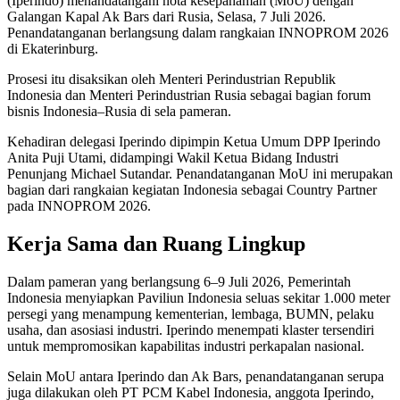
(Iperindo) menandatangani nota kesepahaman (MoU) dengan
Galangan Kapal Ak Bars dari Rusia, Selasa, 7 Juli 2026.
Penandatanganan berlangsung dalam rangkaian INNOPROM 2026
di Ekaterinburg.
Prosesi itu disaksikan oleh Menteri Perindustrian Republik
Indonesia dan Menteri Perindustrian Rusia sebagai bagian forum
bisnis Indonesia–Rusia di sela pameran.
Kehadiran delegasi Iperindo dipimpin Ketua Umum DPP Iperindo
Anita Puji Utami, didampingi Wakil Ketua Bidang Industri
Penunjang Michael Sutandar. Penandatanganan MoU ini merupakan
bagian dari rangkaian kegiatan Indonesia sebagai Country Partner
pada INNOPROM 2026.
Kerja Sama dan Ruang Lingkup
Dalam pameran yang berlangsung 6–9 Juli 2026, Pemerintah
Indonesia menyiapkan Paviliun Indonesia seluas sekitar 1.000 meter
persegi yang menampung kementerian, lembaga, BUMN, pelaku
usaha, dan asosiasi industri. Iperindo menempati klaster tersendiri
untuk mempromosikan kapabilitas industri perkapalan nasional.
Selain MoU antara Iperindo dan Ak Bars, penandatanganan serupa
juga dilakukan oleh PT PCM Kabel Indonesia, anggota Iperindo,