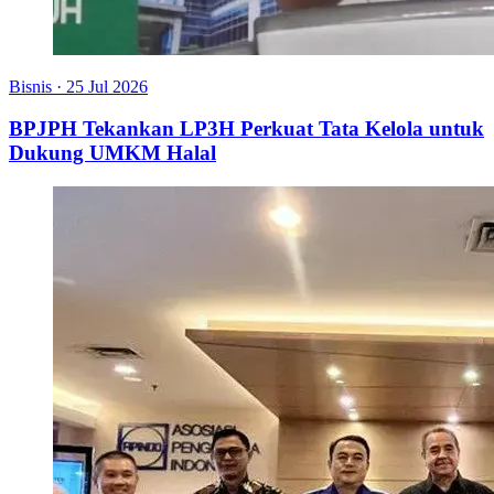
Bisnis
·
25 Jul 2026
BPJPH Tekankan LP3H Perkuat Tata Kelola untuk
Dukung UMKM Halal