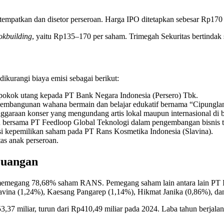
patkan dan disetor perseroan. Harga IPO ditetapkan sebesar Rp170 p
okbuilding
, yaitu Rp135–170 per saham. Trimegah Sekuritas bertindak 
dikurangi biaya emisi sebagai berikut:
 pokok utang kepada PT Bank Negara Indonesia (Persero) Tbk.
pembangunan wahana bermain dan belajar edukatif bernama “Cipungla
ggaraan konser yang mengundang artis lokal maupun internasional di be
 bersama PT Feedloop Global Teknologi dalam pengembangan bisnis te
si kepemilikan saham pada PT Rans Kosmetika Indonesia (Slavina).
as anak perseroan.
euangan
t memegang 78,68% saham RANS. Pemegang saham lain antara lain PT 
avina (1,24%), Kaesang Pangarep (1,14%), Hikmat Janika (0,86%), da
 miliar, turun dari Rp410,49 miliar pada 2024. Laba tahun berjalan 2