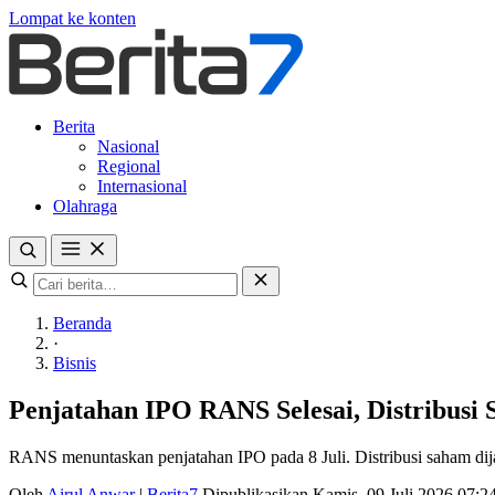
Lompat ke konten
Berita
Nasional
Regional
Internasional
Olahraga
Beranda
·
Bisnis
Penjatahan IPO RANS Selesai, Distribusi S
RANS menuntaskan penjatahan IPO pada 8 Juli. Distribusi saham dij
Oleh
Airul Anwar
|
Berita7
Dipublikasikan Kamis, 09 Juli 2026 07: