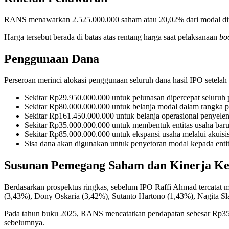
RANS menawarkan 2.525.000.000 saham atau 20,02% dari modal ditem
Harga tersebut berada di batas atas rentang harga saat pelaksanaan
bo
Penggunaan Dana
Perseroan merinci alokasi penggunaan seluruh dana hasil IPO setelah 
Sekitar Rp29.950.000.000 untuk pelunasan dipercepat seluruh
Sekitar Rp80.000.000.000 untuk belanja modal dalam rangka 
Sekitar Rp161.450.000.000 untuk belanja operasional penyelen
Sekitar Rp35.000.000.000 untuk membentuk entitas usaha baru
Sekitar Rp85.000.000.000 untuk ekspansi usaha melalui akuisi
Sisa dana akan digunakan untuk penyetoran modal kepada entit
Susunan Pemegang Saham dan Kinerja K
Berdasarkan prospektus ringkas, sebelum IPO Raffi Ahmad tercata
(3,43%), Dony Oskaria (3,42%), Sutanto Hartono (1,43%), Nagita Sl
Pada tahun buku 2025, RANS mencatatkan pendapatan sebesar Rp353,37
sebelumnya.