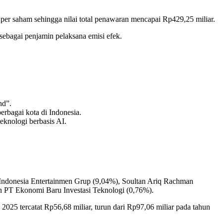
er saham sehingga nilai total penawaran mencapai Rp429,25 miliar.
sebagai penjamin pelaksana emisi efek.
nd”.
rbagai kota di Indonesia.
knologi berbasis AI.
Indonesia Entertainmen Grup (9,04%), Soultan Ariq Rachman
n PT Ekonomi Baru Investasi Teknologi (0,76%).
025 tercatat Rp56,68 miliar, turun dari Rp97,06 miliar pada tahun