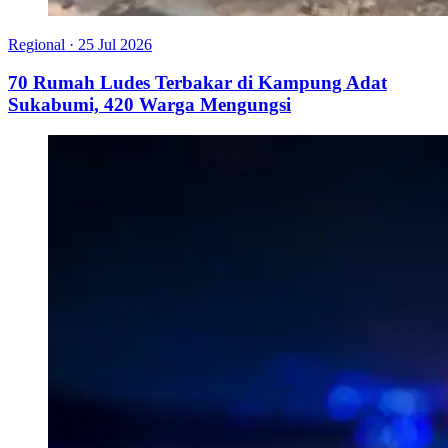
Regional
·
25 Jul 2026
70 Rumah Ludes Terbakar di Kampung Adat
Sukabumi, 420 Warga Mengungsi