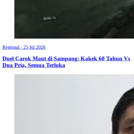
Regional
·
25 Jul 2026
Duel Carok Maut di Sampang: Kakek 60 Tahun Vs
Dua Pria, Semua Terluka