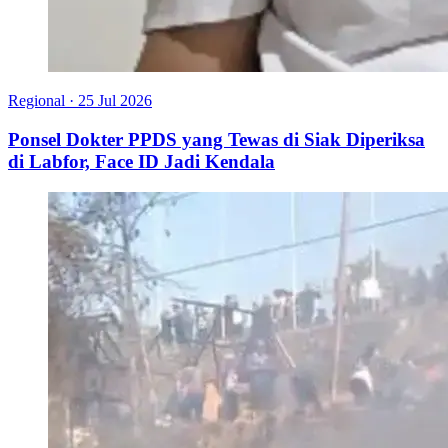
Regional
·
25 Jul 2026
Ponsel Dokter PPDS yang Tewas di Siak Diperiksa
di Labfor, Face ID Jadi Kendala