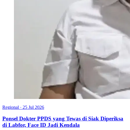
Regional
·
25 Jul 2026
Ponsel Dokter PPDS yang Tewas di Siak Diperiksa
di Labfor, Face ID Jadi Kendala