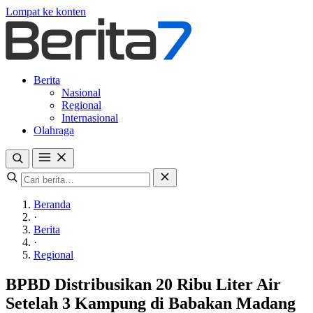
Lompat ke konten
Berita
Nasional
Regional
Internasional
Olahraga
Beranda
·
Berita
·
Regional
BPBD Distribusikan 20 Ribu Liter Air
Setelah 3 Kampung di Babakan Madang