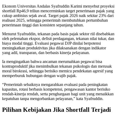
Ekonom Universitas Andalas Syafruddin Karimi menyebut proyeksi
shortfall Rp46,9 triliun mencerminkan target penerimaan pajak yang
cukup ambisius sejak awal. Target pajak 2026 naik sekitar 23% dari
realisasi 2025, sehingga pemerintah membutuhkan pertumbuhan
penerimaan tinggi dan konsisten sepanjang tahun.
Menurut Syafruddin, tekanan pada basis pajak sektor riil disebabkan
oleh pelemahan ekspor, defisit perdagangan, tekanan nilai tukar, dan
biaya modal tinggi. Evaluasi pegawai DJP dinilai berpotensi
meningkatkan produktivitas jika dilaksanakan dengan indikator
yang adil, transparan, dan berbasis kinerja pelayanan.
Ia mengingatkan bahwa ancaman merumahkan pegawai bisa
kontraproduktif jika menimbulkan tekanan psikologis dan merusak
moral birokrasi, sehingga berisiko memicu pendekatan agresif yang
memperburuk hubungan dengan wajib pajak.
“Pemerintah sebaiknya mengarahkan evaluasi pada peningkatan
kapasitas, rotasi berbasis kompetensi, pengawasan kantor berisiko
rendah-kinerja rendah, serta penghargaan bagi unit yang menaikkan
kepatuhan tanpa mengorbankan pelayanan,” kata Syafruddin.
Pilihan Kebijakan Jika Shortfall Terjadi