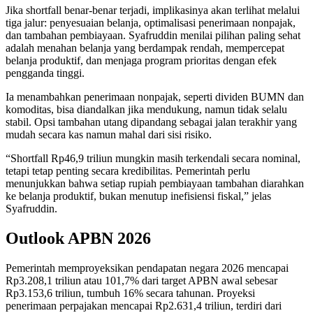
Jika shortfall benar-benar terjadi, implikasinya akan terlihat melalui
tiga jalur: penyesuaian belanja, optimalisasi penerimaan nonpajak,
dan tambahan pembiayaan. Syafruddin menilai pilihan paling sehat
adalah menahan belanja yang berdampak rendah, mempercepat
belanja produktif, dan menjaga program prioritas dengan efek
pengganda tinggi.
Ia menambahkan penerimaan nonpajak, seperti dividen BUMN dan
komoditas, bisa diandalkan jika mendukung, namun tidak selalu
stabil. Opsi tambahan utang dipandang sebagai jalan terakhir yang
mudah secara kas namun mahal dari sisi risiko.
“Shortfall Rp46,9 triliun mungkin masih terkendali secara nominal,
tetapi tetap penting secara kredibilitas. Pemerintah perlu
menunjukkan bahwa setiap rupiah pembiayaan tambahan diarahkan
ke belanja produktif, bukan menutup inefisiensi fiskal,” jelas
Syafruddin.
Outlook APBN 2026
Pemerintah memproyeksikan pendapatan negara 2026 mencapai
Rp3.208,1 triliun atau 101,7% dari target APBN awal sebesar
Rp3.153,6 triliun, tumbuh 16% secara tahunan. Proyeksi
penerimaan perpajakan mencapai Rp2.631,4 triliun, terdiri dari