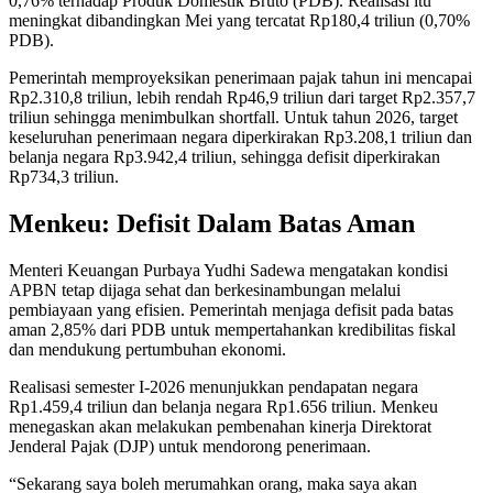
0,76% terhadap Produk Domestik Bruto (PDB). Realisasi itu
meningkat dibandingkan Mei yang tercatat Rp180,4 triliun (0,70%
PDB).
Pemerintah memproyeksikan penerimaan pajak tahun ini mencapai
Rp2.310,8 triliun, lebih rendah Rp46,9 triliun dari target Rp2.357,7
triliun sehingga menimbulkan shortfall. Untuk tahun 2026, target
keseluruhan penerimaan negara diperkirakan Rp3.208,1 triliun dan
belanja negara Rp3.942,4 triliun, sehingga defisit diperkirakan
Rp734,3 triliun.
Menkeu: Defisit Dalam Batas Aman
Menteri Keuangan Purbaya Yudhi Sadewa mengatakan kondisi
APBN tetap dijaga sehat dan berkesinambungan melalui
pembiayaan yang efisien. Pemerintah menjaga defisit pada batas
aman 2,85% dari PDB untuk mempertahankan kredibilitas fiskal
dan mendukung pertumbuhan ekonomi.
Realisasi semester I-2026 menunjukkan pendapatan negara
Rp1.459,4 triliun dan belanja negara Rp1.656 triliun. Menkeu
menegaskan akan melakukan pembenahan kinerja Direktorat
Jenderal Pajak (DJP) untuk mendorong penerimaan.
“Sekarang saya boleh merumahkan orang, maka saya akan