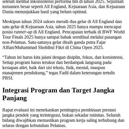
setelah melihat inkonsistensi performa tim di tahun 2025. Sejumlah
turnamen besar seperti All England, Kejuaraan Asia, dan Kejuaraan
Dunia menunjukkan hasil yang belum optimal.
Meskipun tahun 2024 sukses meraih dua gelar di All England dan
satu gelar di Kejuaraan Asia, tahun 2025 hanya mampu mencapai
posisi
runner-up
di All England. Pencapaian terbaik di BWF World
Tour Finals 2025 hanya sampai babak semifinal melalui pasangan
non-Pelatnas. Satu-satunya gelar diraih ganda putra Fajar
Alfian/Muhammad Shohibul Fikri di China Open 2025.
“Tahun ini harus kita jalani dengan disiplin, fokus, dan konsistensi.
Setiap program harus terukur dan berdampak langsung pada
kesiapan atlet, baik dari sisi teknis, fisik, mental, maupun
manajemen pendukung,” tegas Fadil dalam keterangan tertulis
PBSI.
Integrasi Program dan Target Jangka
Panjang
Rapat evaluasi ini menekankan pentingnya pembinaan prestasi
jangka pendek yang terintegrasi, bukan sekadar rutinitas. Seluruh
bidang diwajibkan memastikan program kerja saling terhubung dan
selaras dengan kebutuhan Pelatnas.