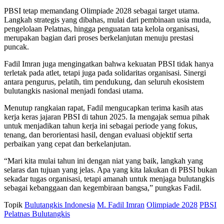
PBSI tetap memandang Olimpiade 2028 sebagai target utama.
Langkah strategis yang dibahas, mulai dari pembinaan usia muda,
pengelolaan Pelatnas, hingga penguatan tata kelola organisasi,
merupakan bagian dari proses berkelanjutan menuju prestasi
puncak.
Fadil Imran juga mengingatkan bahwa kekuatan PBSI tidak hanya
terletak pada atlet, tetapi juga pada solidaritas organisasi. Sinergi
antara pengurus, pelatih, tim pendukung, dan seluruh ekosistem
bulutangkis nasional menjadi fondasi utama.
Menutup rangkaian rapat, Fadil mengucapkan terima kasih atas
kerja keras jajaran PBSI di tahun 2025. Ia mengajak semua pihak
untuk menjadikan tahun kerja ini sebagai periode yang fokus,
tenang, dan berorientasi hasil, dengan evaluasi objektif serta
perbaikan yang cepat dan berkelanjutan.
“Mari kita mulai tahun ini dengan niat yang baik, langkah yang
selaras dan tujuan yang jelas. Apa yang kita lakukan di PBSI bukan
sekadar tugas organisasi, tetapi amanah untuk menjaga bulutangkis
sebagai kebanggaan dan kegembiraan bangsa,” pungkas Fadil.
Topik
Bulutangkis Indonesia
M. Fadil Imran
Olimpiade 2028
PBSI
Pelatnas Bulutangkis