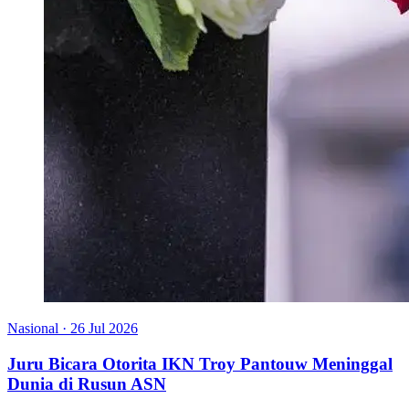
Nasional
·
26 Jul 2026
Juru Bicara Otorita IKN Troy Pantouw Meninggal
Dunia di Rusun ASN