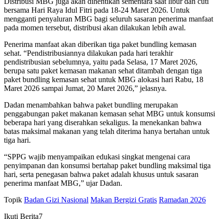
Distribusi MBG juga akan dihentikan sementara saat libur dan cuti
bersama Hari Raya Idul Fitri pada 18-24 Maret 2026. Untuk
mengganti penyaluran MBG bagi seluruh sasaran penerima manfaat
pada momen tersebut, distribusi akan dilakukan lebih awal.
Penerima manfaat akan diberikan tiga paket bundling kemasan
sehat. “Pendistribusiannya dilakukan pada hari terakhir
pendistribusian sebelumnya, yaitu pada Selasa, 17 Maret 2026,
berupa satu paket kemasan makanan sehat ditambah dengan tiga
paket bundling kemasan sehat untuk MBG alokasi hari Rabu, 18
Maret 2026 sampai Jumat, 20 Maret 2026,” jelasnya.
Dadan menambahkan bahwa paket bundling merupakan
penggabungan paket makanan kemasan sehat MBG untuk konsumsi
beberapa hari yang diserahkan sekaligus. Ia menekankan bahwa
batas maksimal makanan yang telah diterima hanya bertahan untuk
tiga hari.
“SPPG wajib menyampaikan edukasi singkat mengenai cara
penyimpanan dan konsumsi bertahap paket bundling maksimal tiga
hari, serta penegasan bahwa paket adalah khusus untuk sasaran
penerima manfaat MBG,” ujar Dadan.
Topik
Badan Gizi Nasional
Makan Bergizi Gratis
Ramadan 2026
Ikuti Berita7