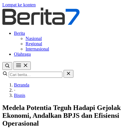
Lompat ke konten
Berita
Nasional
Regional
Internasional
Olahraga
Beranda
·
Bisnis
Medela Potentia Teguh Hadapi Gejolak
Ekonomi, Andalkan BPJS dan Efisiensi
Operasional