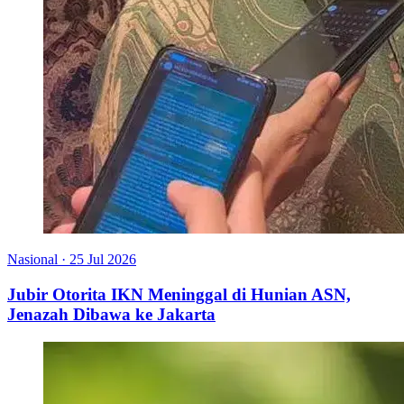
Nasional
·
25 Jul 2026
Jubir Otorita IKN Meninggal di Hunian ASN,
Jenazah Dibawa ke Jakarta