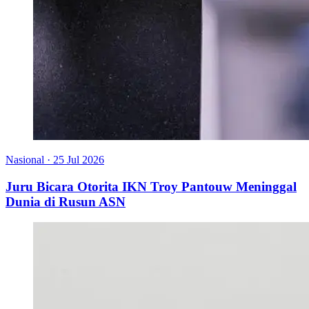
Nasional
·
25 Jul 2026
Juru Bicara Otorita IKN Troy Pantouw Meninggal
Dunia di Rusun ASN