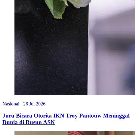
Nasional
·
26 Jul 2026
Juru Bicara Otorita IKN Troy Pantouw Meninggal
Dunia di Rusun ASN