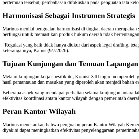
pertemuan tersebut, pembahasan difokuskan pada penguatan tata kelol
Harmonisasi Sebagai Instrumen Strategis
Marinus menilai penguatan harmonisasi di tingkat daerah merupakan sa
berfungsi untuk memastikan produk hukum daerah tidak bertentangan 
“Regulasi yang baik tidak hanya diukur dari aspek legal drafting, t
keterangannya, Kamis (9/7/2026).
Tujuan Kunjungan dan Temuan Lapangan
Melalui kunjungan kerja spesifik itu, Komisi XIII ingin memperole
hasil pemantauan dan masukan yang diperoleh akan menjadi bahan ev
Beberapa aspek yang mendapat perhatian selama kunjungan antara l
efektivitas koordinasi antara kantor wilayah dengan pemerintah daer
Peran Kantor Wilayah
Marinus menekankan bahwa penguatan peran Kantor Wilayah Kementer
diyakini dapat meningkatkan efektivitas penyelenggaraan pemerintaha