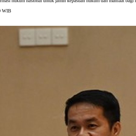
ormasi hukum nasional untuk jamin kepastian hukum dan manfaat bagi 
29 WIB