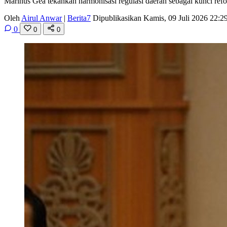
Marinus Gea tekankan harmonisasi regulasi daerah sebagai kunci ref
Oleh
Airul Anwar
|
Berita7
Dipublikasikan Kamis, 09 Juli 2026 22:
0
0
0