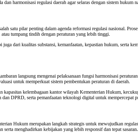
a dan harmonisasi regulasi daerah agar selaras dengan sistem hukum na
lah satu pilar penting dalam agenda reformasi regulasi nasional. Prose
atau tumpang tindih dengan peraturan yang lebih tinggi.
etapi juga dari kualitas substansi, kemanfaatan, kepastian hukum, ser
h gambaran langsung mengenai pelaksanaan fungsi harmonisasi peratur
aluasi untuk memperkuat sistem pembentukan peraturan di daerah.
ain kapasitas kelembagaan kantor wilayah Kementerian Hukum, kecuk
ah dan DPRD, serta pemanfaatan teknologi digital untuk mempercepat pr
ian Hukum merupakan langkah strategis untuk mewujudkan regulasi d
n serta menghadirkan kebijakan yang lebih responsif dan tepat sasaran.