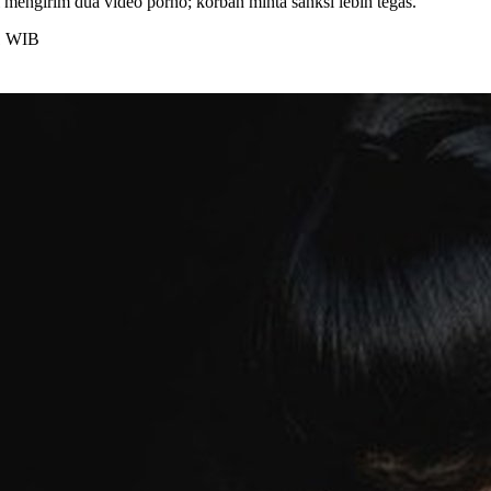
mengirim dua video porno; korban minta sanksi lebih tegas.
11 WIB