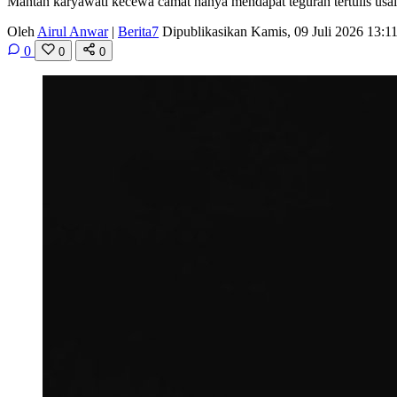
Mantan karyawati kecewa camat hanya mendapat teguran tertulis usai 
Oleh
Airul Anwar
|
Berita7
Dipublikasikan Kamis, 09 Juli 2026 13:
0
0
0