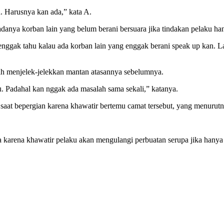
n. Harusnya kan ada,” kata A.
danya korban lain yang belum berani bersuara jika tindakan pelaku ha
 enggak tahu kalau ada korban lain yang enggak berani speak up kan. L
rnah menjelek-jelekkan mantan atasannya sebelumnya.
tu. Padahal kan nggak ada masalah sama sekali,” katanya.
aat bepergian karena khawatir bertemu camat tersebut, yang menurutnya
karena khawatir pelaku akan mengulangi perbuatan serupa jika hanya 