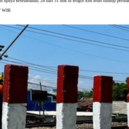
i upaya keselamatan; 28 dari 31 titik di Bogor kini telah ditutup perma
57 WIB