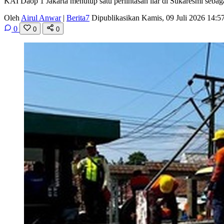
KAI Daop 1 Jakarta menutup satu perlintasan liar di Sukaresmi sebaga
Oleh
Airul Anwar
|
Berita7
Dipublikasikan Kamis, 09 Juli 2026 14:
0
0
0