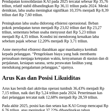
Pendapatan konsolidasian KAI pada 2025 tercatat sebesar Rp 35,76
triliun, relatif stabil dibandingkan Rp 36,11 triliun pada 2024. Meski
demikian, laba usaha meningkat signifikan 10,35% menjadi Rp 8,39
triliun dari Rp 7,60 triliun.
Peningkatan laba usaha didorong efisiensi operasional. Beban
pokok pendapatan turun menjadi Rp 23,02 triliun dari Rp 23,27
triliun, sementara beban usaha menyusut dari Rp 5,23 triliun
menjadi Rp 4,35 triliun. Kondisi ini mendorong kenaikan laba
sebelum pajak sebesar 12,20% menjadi Rp 3,71 triliun.
Anne menyebut efisiensi diarahkan agar manfaatnya kembali
kepada pelanggan. “Pengelolaan biaya yang baik membantu
perusahaan menjaga ketepatan waktu, kenyamanan di stasiun dan di
perjalanan, kesiapan sarana, serta perawatan fasilitas yang
mendukung pengalaman pelanggan,” ujarnya.
Arus Kas dan Posisi Likuiditas
Arus kas bersih dari aktivitas operasi tumbuh 36,43% menjadi Rp
7,15 triliun, naik dari Rp 5,24 triliun pada 2024. Penerimaan kas
dari pelanggan tercatat naik 12,68% menjadi Rp 28,59 triliun.
Pada akhir 2025, posisi kas dan setara kas KAI Group mencapai Rp
6,76 triliun, atau meningkat 37,22% dibandingkan tahun