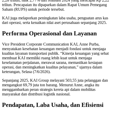
2,28 triliun, naik 2,77% dari realisasi 2024 yang mencapai Rp 2,22
triliun. Pencapaian itu dipaparkan dalam Rapat Umum Pemegang
Saham (RUPS) untuk periode tersebut.
KAI juga melaporkan peningkatan laba usaha, penguatan arus kas
dari operasi, serta kenaikan nilai aset perusahaan sepanjang 2025.
Performa Operasional dan Layanan
Vice President Corporate Communication KAI, Anne Purba,
menyatakan kesehatan keuangan menjadi fondasi untuk menjaga
kualitas layanan transportasi publik. “Kinerja keuangan yang sehat
membuat KAI memiliki ruang lebih kuat untuk menjaga
keselamatan perjalanan, merawat sarana, memastikan kesiapan
operasi, dan meningkatkan kualitas pelayanan,” ujarnya dalam
keterangan, Selasa (7/6/2026).
Sepanjang 2025, KAI Group melayani 503,55 juta pelanggan dan
mengangkut 69,79 juta ton barang. Menurut Anne, angka itu
menggambarkan peran strategis kereta api dalam mobilitas
masyarakat dan distribusi logistik nasional.
Pendapatan, Laba Usaha, dan Efisiensi