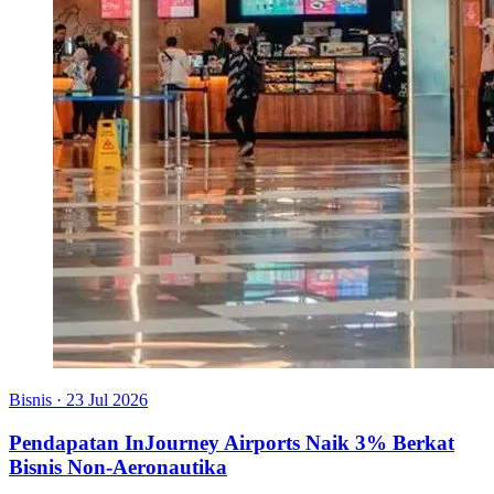
Bisnis
·
23 Jul 2026
Pendapatan InJourney Airports Naik 3% Berkat
Bisnis Non-Aeronautika