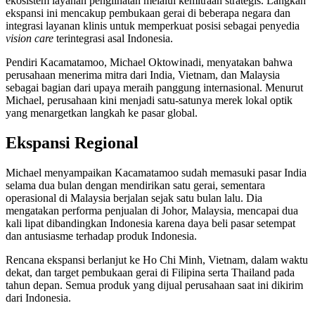
ekosistem layanan penglihatan melalui kemitraan strategis. Langkah
ekspansi ini mencakup pembukaan gerai di beberapa negara dan
integrasi layanan klinis untuk memperkuat posisi sebagai penyedia
vision care
terintegrasi asal Indonesia.
Pendiri Kacamatamoo, Michael Oktowinadi, menyatakan bahwa
perusahaan menerima mitra dari India, Vietnam, dan Malaysia
sebagai bagian dari upaya meraih panggung internasional. Menurut
Michael, perusahaan kini menjadi satu-satunya merek lokal optik
yang menargetkan langkah ke pasar global.
Ekspansi Regional
Michael menyampaikan Kacamatamoo sudah memasuki pasar India
selama dua bulan dengan mendirikan satu gerai, sementara
operasional di Malaysia berjalan sejak satu bulan lalu. Dia
mengatakan performa penjualan di Johor, Malaysia, mencapai dua
kali lipat dibandingkan Indonesia karena daya beli pasar setempat
dan antusiasme terhadap produk Indonesia.
Rencana ekspansi berlanjut ke Ho Chi Minh, Vietnam, dalam waktu
dekat, dan target pembukaan gerai di Filipina serta Thailand pada
tahun depan. Semua produk yang dijual perusahaan saat ini dikirim
dari Indonesia.