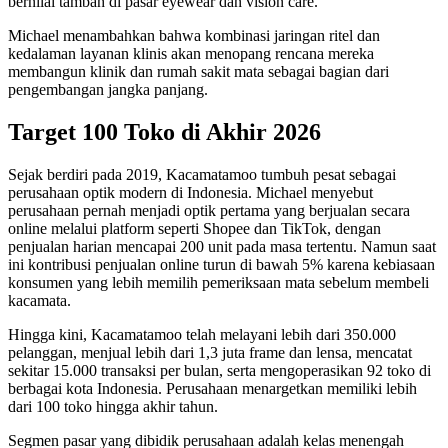
bernilai tambah di pasar eyewear dan vision care.
Michael menambahkan bahwa kombinasi jaringan ritel dan
kedalaman layanan klinis akan menopang rencana mereka
membangun klinik dan rumah sakit mata sebagai bagian dari
pengembangan jangka panjang.
Target 100 Toko di Akhir 2026
Sejak berdiri pada 2019, Kacamatamoo tumbuh pesat sebagai
perusahaan optik modern di Indonesia. Michael menyebut
perusahaan pernah menjadi optik pertama yang berjualan secara
online melalui platform seperti Shopee dan TikTok, dengan
penjualan harian mencapai 200 unit pada masa tertentu. Namun saat
ini kontribusi penjualan online turun di bawah 5% karena kebiasaan
konsumen yang lebih memilih pemeriksaan mata sebelum membeli
kacamata.
Hingga kini, Kacamatamoo telah melayani lebih dari 350.000
pelanggan, menjual lebih dari 1,3 juta frame dan lensa, mencatat
sekitar 15.000 transaksi per bulan, serta mengoperasikan 92 toko di
berbagai kota Indonesia. Perusahaan menargetkan memiliki lebih
dari 100 toko hingga akhir tahun.
Segmen pasar yang dibidik perusahaan adalah kelas menengah