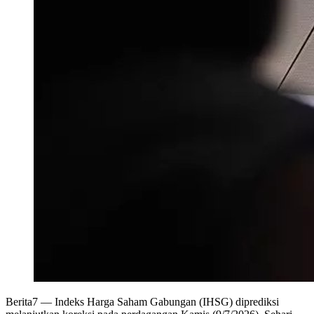
Berita7
— Indeks Harga Saham Gabungan (IHSG) diprediksi