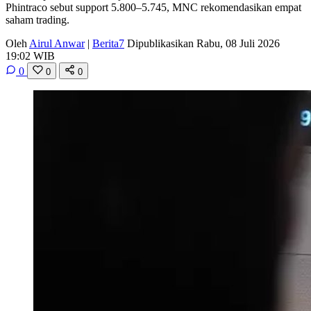
Phintraco sebut support 5.800–5.745, MNC rekomendasikan empat
saham trading.
Oleh
Airul Anwar
|
Berita7
Dipublikasikan Rabu, 08 Juli 2026
19:02 WIB
0
0
0