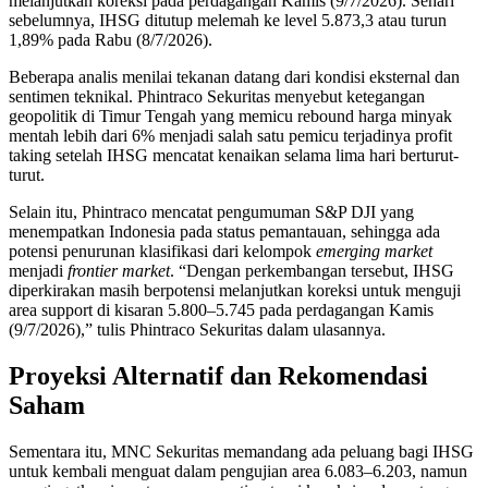
melanjutkan koreksi pada perdagangan Kamis (9/7/2026). Sehari
sebelumnya, IHSG ditutup melemah ke level 5.873,3 atau turun
1,89% pada Rabu (8/7/2026).
Beberapa analis menilai tekanan datang dari kondisi eksternal dan
sentimen teknikal. Phintraco Sekuritas menyebut ketegangan
geopolitik di Timur Tengah yang memicu rebound harga minyak
mentah lebih dari 6% menjadi salah satu pemicu terjadinya profit
taking setelah IHSG mencatat kenaikan selama lima hari berturut-
turut.
Selain itu, Phintraco mencatat pengumuman S&P DJI yang
menempatkan Indonesia pada status pemantauan, sehingga ada
potensi penurunan klasifikasi dari kelompok
emerging market
menjadi
frontier market
. “Dengan perkembangan tersebut, IHSG
diperkirakan masih berpotensi melanjutkan koreksi untuk menguji
area support di kisaran 5.800–5.745 pada perdagangan Kamis
(9/7/2026),” tulis Phintraco Sekuritas dalam ulasannya.
Proyeksi Alternatif dan Rekomendasi
Saham
Sementara itu, MNC Sekuritas memandang ada peluang bagi IHSG
untuk kembali menguat dalam pengujian area 6.083–6.203, namun