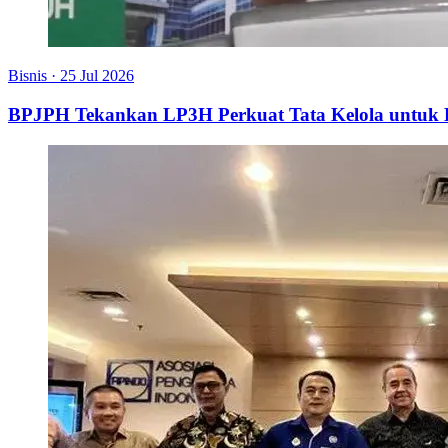
Bisnis
·
25 Jul 2026
BPJPH Tekankan LP3H Perkuat Tata Kelola untu