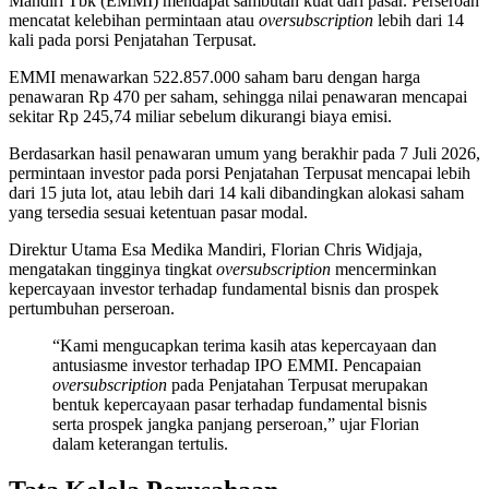
Mandiri Tbk (EMMI) mendapat sambutan kuat dari pasar. Perseroan
mencatat kelebihan permintaan atau
oversubscription
lebih dari 14
kali pada porsi Penjatahan Terpusat.
EMMI menawarkan 522.857.000 saham baru dengan harga
penawaran Rp 470 per saham, sehingga nilai penawaran mencapai
sekitar Rp 245,74 miliar sebelum dikurangi biaya emisi.
Berdasarkan hasil penawaran umum yang berakhir pada 7 Juli 2026,
permintaan investor pada porsi Penjatahan Terpusat mencapai lebih
dari 15 juta lot, atau lebih dari 14 kali dibandingkan alokasi saham
yang tersedia sesuai ketentuan pasar modal.
Direktur Utama Esa Medika Mandiri, Florian Chris Widjaja,
mengatakan tingginya tingkat
oversubscription
mencerminkan
kepercayaan investor terhadap fundamental bisnis dan prospek
pertumbuhan perseroan.
“Kami mengucapkan terima kasih atas kepercayaan dan
antusiasme investor terhadap IPO EMMI. Pencapaian
oversubscription
pada Penjatahan Terpusat merupakan
bentuk kepercayaan pasar terhadap fundamental bisnis
serta prospek jangka panjang perseroan,” ujar Florian
dalam keterangan tertulis.