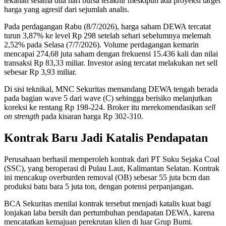
tekanan selama dua hari bursa terakhir meskipun ada proyeksi target
harga yang agresif dari sejumlah analis.
Pada perdagangan Rabu (8/7/2026), harga saham DEWA tercatat
turun 3,87% ke level Rp 298 setelah sehari sebelumnya melemah
2,52% pada Selasa (7/7/2026). Volume perdagangan kemarin
mencapai 274,68 juta saham dengan frekuensi 15.436 kali dan nilai
transaksi Rp 83,33 miliar. Investor asing tercatat melakukan net sell
sebesar Rp 3,93 miliar.
Di sisi teknikal, MNC Sekuritas memandang DEWA tengah berada
pada bagian wave 5 dari wave (C) sehingga berisiko melanjutkan
koreksi ke rentang Rp 198-224. Broker itu merekomendasikan
sell
on strength
pada kisaran harga Rp 302-310.
Kontrak Baru Jadi Katalis Pendapatan
Perusahaan berhasil memperoleh kontrak dari PT Suku Sejaka Coal
(SSC), yang beroperasi di Pulau Laut, Kalimantan Selatan. Kontrak
ini mencakup overburden removal (OB) sebesar 55 juta bcm dan
produksi batu bara 5 juta ton, dengan potensi perpanjangan.
BCA Sekuritas menilai kontrak tersebut menjadi katalis kuat bagi
lonjakan laba bersih dan pertumbuhan pendapatan DEWA, karena
mencatatkan kemajuan perekrutan klien di luar Grup Bumi.