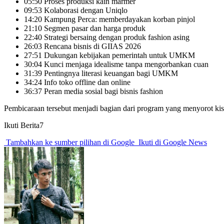
05:50 Proses produksi kain marmer
09:53 Kolaborasi dengan Uniqlo
14:20 Kampung Perca: memberdayakan korban pinjol
21:10 Segmen pasar dan harga produk
22:40 Strategi bersaing dengan produk fashion asing
26:03 Rencana bisnis di GIIAS 2026
27:51 Dukungan kebijakan pemerintah untuk UMKM
30:04 Kunci menjaga idealisme tanpa mengorbankan cuan
31:39 Pentingnya literasi keuangan bagi UMKM
34:24 Info toko offline dan online
36:37 Peran media sosial bagi bisnis fashion
Pembicaraan tersebut menjadi bagian dari program yang menyorot ki
Ikuti Berita7
Tambahkan ke sumber pilihan di Google
Ikuti di Google News