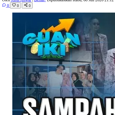
0
0
0