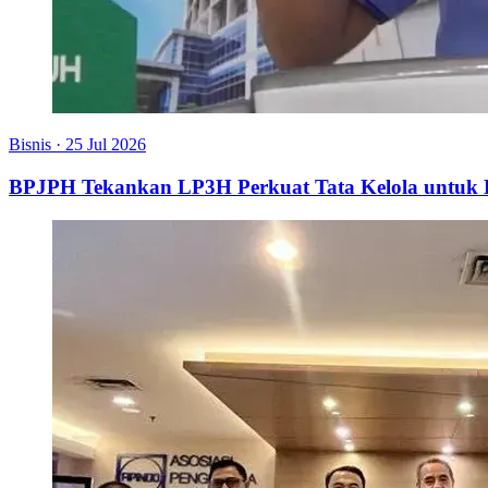
Bisnis
·
25 Jul 2026
BPJPH Tekankan LP3H Perkuat Tata Kelola untu