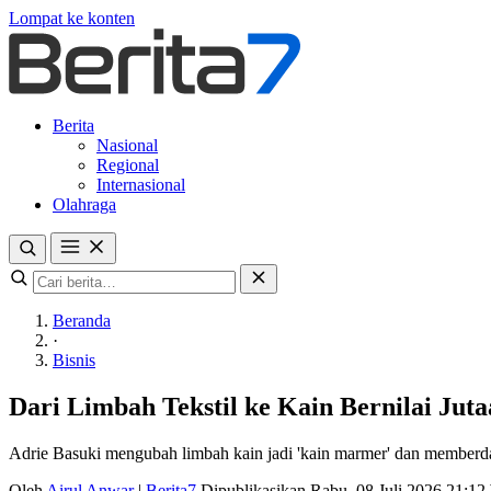
Lompat ke konten
Berita
Nasional
Regional
Internasional
Olahraga
Beranda
·
Bisnis
Dari Limbah Tekstil ke Kain Bernilai Juta
Adrie Basuki mengubah limbah kain jadi 'kain marmer' dan memberd
Oleh
Airul Anwar
|
Berita7
Dipublikasikan Rabu, 08 Juli 2026 21:1