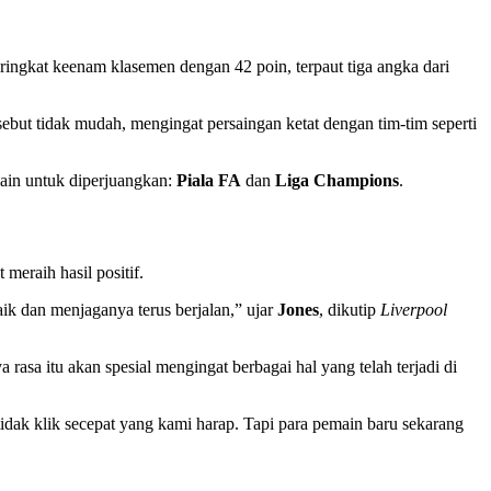
 peringkat keenam klasemen dengan 42 poin, terpaut tiga angka dari
but tidak mudah, mengingat persaingan ketat dengan tim-tim seperti
ain untuk diperjuangkan:
Piala FA
dan
Liga Champions
.
meraih hasil positif.
ik dan menjaganya terus berjalan,” ujar
Jones
, dikutip
Liverpool
ya rasa itu akan spesial mengingat berbagai hal yang telah terjadi di
ak klik secepat yang kami harap. Tapi para pemain baru sekarang