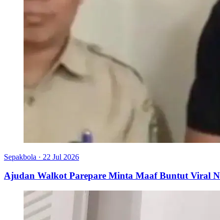
Sepakbola
·
22 Jul 2026
Ajudan Walkot Parepare Minta Maaf Buntut Viral N