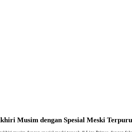
Akhiri Musim dengan Spesial Meski Terpur