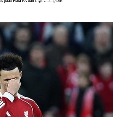
kus pada Piala FA dan Liga Champions.