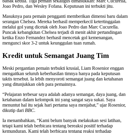
babak kedua. Tiga pemain sekaligus dimasukkan: Marc Cucurella,
Joao Pedro, dan Wesley Fofana. Keputusan ini terbukti jitu.
Masuknya para pemain pengganti memberikan dimensi baru dalam
serangan Chelsea. Mereka berhasil memperkecil ketertinggalan
melalui gol yang dicetak oleh Joao Pedro dan Marc Cucurella.
Puncak kebangkitan Chelsea terjadi di menit akhir pertandingan
ketika Enzo Fernandez berhasil mencetak gol kemenangan,
mengunci skor 3-2 untuk keunggulan tuan rumah.
Kredit untuk Semangat Juang Tim
Meski pergantian pemain terbukti krusial, Liam Rosenior enggan
mengaitkan seluruh keberhasilan timnya hanya pada keputusan
taktis tersebut. Ia lebih menyoroti semangat juang dan ketahanan
yang ditunjukkan oleh para pemainnya.
“Pelajaran terbesar saya adalah adanya semangat, daya juang, dan
ketahanan dalam kelompok ini yang sangat saya sukai. Saya
menuntut hal itu sejak hari pertama saya menjabat,” ujar Rosenior,
dikutip dari
BBC
.
Ia menambahkan, “Kami belum banyak melakukan sesi latihan,
tetapi kami telah berbicara tentang bereaksi positif terhadap
kemunduran. Kami telah berbicara tentang reaksi terhadap