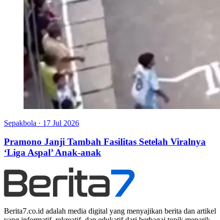
Sepakbola
·
17 Jul 2026
Pramono Janji Tambah Fasilitas Setelah Viralnya
‘Liga Aspal’ Anak-anak
Berita7.co.id adalah media digital yang menyajikan berita dan artikel
yang informatif, rekreatif, dan edukatif dari berbagai topik menarik.