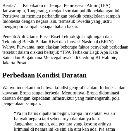
Berita7
— Kebakaran di Tempat Pemrosesan Akhir (TPA)
Jatiwaringin, Tangerang, menjadi sorotan publik belakangan ini.
Peristiwa itu memicu perbandingan praktik pengelolaan sampah
Indonesia dengan negara lain, termasuk Swedia yang justru
mengimpor sampah sebagai bahan bakar.
Peneliti Ahli Utama Pusat Riset Teknologi Lingkungan dan
Teknologi Bersih Badan Riset dan Inovasi Nasional (BRIN),
Wahyu Purwanta, menjelaskan beberapa faktor penyebab perbedaan
tersebut dalam diskusi bertajuk “TPA Terbakar Lagi: Apa Kata
Sains dan Bagaimana Mencegahnya?” di Gedung BJ Habibie,
Jakarta Pusat.
Perbedaan Kondisi Daratan
Wahyu menekankan bahwa kondisi geografis antara Indonesia dan
kawasan Eropa sangat berbeda. Menurutnya, Eropa didominasi
daratan dengan kepadatan infrastruktur yang memengaruhi pola
pengelolaan sampah.
“Ya itu harus dipahami begini, Eropa ini daratan walau
banyak negara tapi sebenarnya daratan ya kan.
Jangankan sampah, ada penjara yang kosong artinya
kriminal di negara ini ke sini aja gitu kan ada, iya sama