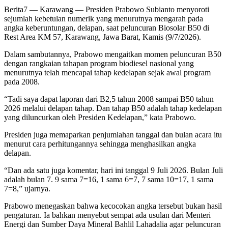
Berita7
— Karawang — Presiden Prabowo Subianto menyoroti
sejumlah kebetulan numerik yang menurutnya mengarah pada
angka keberuntungan, delapan, saat peluncuran Biosolar B50 di
Rest Area KM 57, Karawang, Jawa Barat, Kamis (9/7/2026).
Dalam sambutannya, Prabowo mengaitkan momen peluncuran B50
dengan rangkaian tahapan program biodiesel nasional yang
menurutnya telah mencapai tahap kedelapan sejak awal program
pada 2008.
“Tadi saya dapat laporan dari B2,5 tahun 2008 sampai B50 tahun
2026 melalui delapan tahap. Dan tahap B50 adalah tahap kedelapan
yang diluncurkan oleh Presiden Kedelapan,” kata Prabowo.
Presiden juga memaparkan penjumlahan tanggal dan bulan acara itu
menurut cara perhitungannya sehingga menghasilkan angka
delapan.
“Dan ada satu juga komentar, hari ini tanggal 9 Juli 2026. Bulan Juli
adalah bulan 7. 9 sama 7=16, 1 sama 6=7, 7 sama 10=17, 1 sama
7=8,” ujarnya.
Prabowo menegaskan bahwa kecocokan angka tersebut bukan hasil
pengaturan. Ia bahkan menyebut sempat ada usulan dari Menteri
Energi dan Sumber Daya Mineral Bahlil Lahadalia agar peluncuran