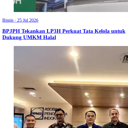
Bisnis
·
25 Jul 2026
BPJPH Tekankan LP3H Perkuat Tata Kelola untuk
Dukung UMKM Halal