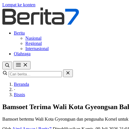
Lompat ke konten
Berita
Nasional
Regional
Internasional
Olahraga
Beranda
·
Bisnis
Bamsoet Terima Wali Kota Gyeongsan Baha
Bamsoet bertemu Wali Kota Gyeongsan dan pengusaha Korsel untuk menj
Oleh
Airul Anwar
|
Berita7
Dipublikasikan Kamis, 09 Juli 2026 21: