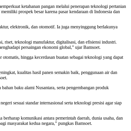
emperkuat ketahanan pangan melalui penerapan teknologi pertanian
 memiliki prospek besar karena pasar kendaraan di Indonesia dan
ktur, elektronik, dan otomotif. Ia juga menyinggung berlakunya
set, teknologi manufaktur, digitalisasi, dan efisiensi industri.
enghadapi persaingan ekonomi global,” ujar Bamsoet.
otomatis, hingga kecerdasan buatan sebagai teknologi yang dapat
eningkat, kualitas hasil panen semakin baik, penggunaan air dan
oet.
ian bahan baku alami Nusantara, serta pengembangan produk
ri sesuai standar internasional serta teknologi presisi agar siap
 berharap komunikasi antara pemerintah daerah, dunia usaha, dan
t bagi masyarakat kedua negara,” pungkas Bamsoet.