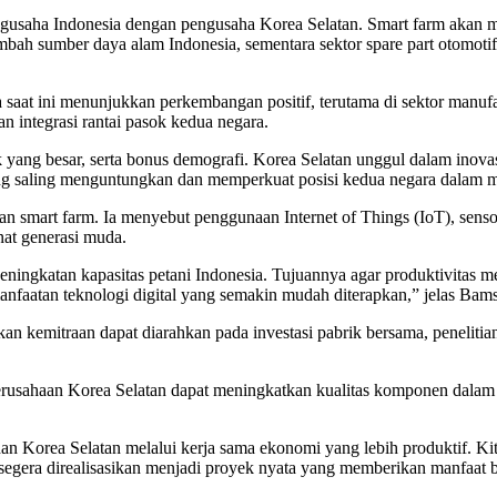
gusaha Indonesia dengan pengusaha Korea Selatan. Smart farm akan m
bah sumber daya alam Indonesia, sementara sektor spare part otomotif
 saat ini menunjukkan perkembangan positif, terutama di sektor manufa
integrasi rantai pasok kedua negara.
ng besar, serta bonus demografi. Korea Selatan unggul dalam inovasi, ri
ng saling menguntungkan dan memperkuat posisi kedua negara dalam m
art farm. Ia menyebut penggunaan Internet of Things (IoT), sensor 
nat generasi muda.
eningkatan kapasitas petani Indonesia. Tujuannya agar produktivitas m
emanfaatan teknologi digital yang semakin mudah diterapkan,” jelas Bams
an kemitraan dapat diarahkan pada investasi pabrik bersama, penelit
rusahaan Korea Selatan dapat meningkatkan kualitas komponen dalam nege
 Korea Selatan melalui kerja sama ekonomi yang lebih produktif. Kita
at segera direalisasikan menjadi proyek nyata yang memberikan manfaa