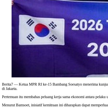
Berita7
— Ketua MPR RI ke-15 Bambang Soesatyo menerima kunjunga
di Jakarta.
Pertemuan itu membahas peluang kerja sama ekonomi antara pelaku usa
Menurut Bamsoet, inisiatif kemitraan ini diharapkan dapat memperlua