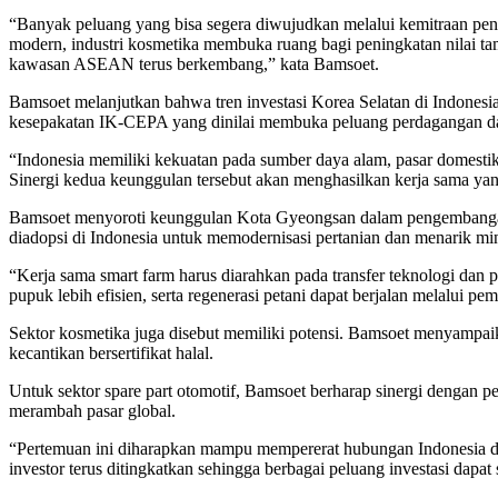
“Banyak peluang yang bisa segera diwujudkan melalui kemitraan pen
modern, industri kosmetika membuka ruang bagi peningkatan nilai tam
kawasan ASEAN terus berkembang,” kata Bamsoet.
Bamsoet melanjutkan bahwa tren investasi Korea Selatan di Indonesia
kesepakatan IK-CEPA yang dinilai membuka peluang perdagangan dan 
“Indonesia memiliki kekuatan pada sumber daya alam, pasar domestik ya
Sinergi kedua keunggulan tersebut akan menghasilkan kerja sama ya
Bamsoet menyoroti keunggulan Kota Gyeongsan dalam pengembangan sm
diadopsi di Indonesia untuk memodernisasi pertanian dan menarik mi
“Kerja sama smart farm harus diarahkan pada transfer teknologi dan p
pupuk lebih efisien, serta regenerasi petani dapat berjalan melalui p
Sektor kosmetika juga disebut memiliki potensi. Bamsoet menyampaik
kecantikan bersertifikat halal.
Untuk sektor spare part otomotif, Bamsoet berharap sinergi dengan pe
merambah pasar global.
“Pertemuan ini diharapkan mampu mempererat hubungan Indonesia dan
investor terus ditingkatkan sehingga berbagai peluang investasi dap