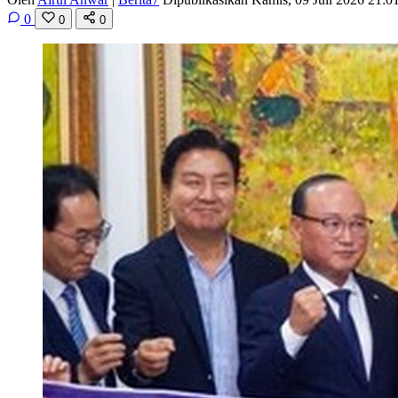
0
0
0