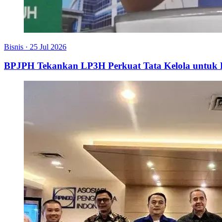
Bisnis
·
25 Jul 2026
BPJPH Tekankan LP3H Perkuat Tata Kelola untu