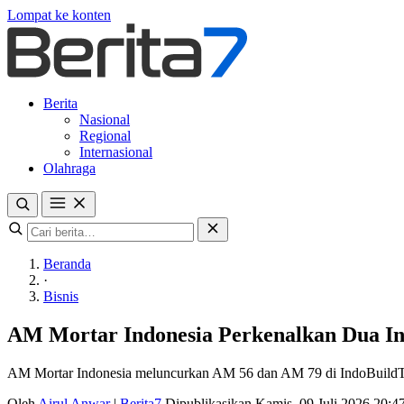
Lompat ke konten
Berita
Nasional
Regional
Internasional
Olahraga
Beranda
·
Bisnis
AM Mortar Indonesia Perkenalkan Dua Ino
AM Mortar Indonesia meluncurkan AM 56 dan AM 79 di IndoBuildTech 2
Oleh
Airul Anwar
|
Berita7
Dipublikasikan Kamis, 09 Juli 2026 20: