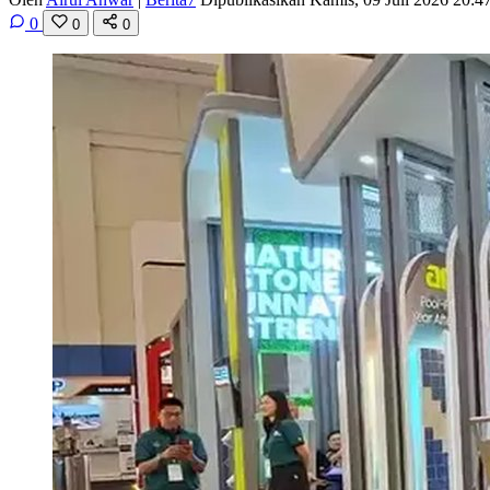
0
0
0