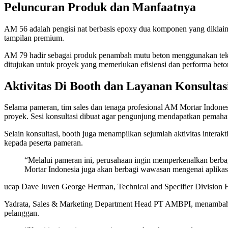
Peluncuran Produk dan Manfaatnya
AM 56 adalah pengisi nat berbasis epoxy dua komponen yang diklaim 
tampilan premium.
AM 79 hadir sebagai produk penambah mutu beton menggunakan tekno
ditujukan untuk proyek yang memerlukan efisiensi dan performa beton
Aktivitas Di Booth dan Layanan Konsultas
Selama pameran, tim sales dan tenaga profesional AM Mortar Indones
proyek. Sesi konsultasi dibuat agar pengunjung mendapatkan pemah
Selain konsultasi, booth juga menampilkan sejumlah aktivitas intera
kepada peserta pameran.
“Melalui pameran ini, perusahaan ingin memperkenalkan berb
Mortar Indonesia juga akan berbagi wawasan mengenai aplikasi
ucap Dave Juven George Herman, Technical and Specifier Division H
Yadrata, Sales & Marketing Department Head PT AMBPI, menambahka
pelanggan.