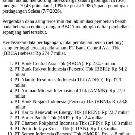
saham utama, mendorong indeks harga saham gabungan (IHSG)
menguat 70,43 poin atau 1,19% ke posisi 5.986,5 pada penutupan
perdagangan Selasa (7/7/2026).
Pergerakan dana asing tercermin dari akumulasi pembelian bersih
pada beberapa emiten, dengan BBCA memimpin daftar pembelian
sepanjang hari tersebut.
Berdasarkan data perdagangan, nilai pembelian bersih (net buy)
asing tertinggi tercatat pada saham PT Bank Central Asia Tbk
(BBCA) sebesar Rp 274,7 miliar.
PT Bank Central Asia Tbk (BBCA): Rp 274,7 miliar
PT Bank Rakyat Indonesia (Persero) Tbk (BBRI): Rp 54,2
miliar
PT Alamtri Resources Indonesia Tbk (ADRO): Rp 37,9
miliar
PT Amman Mineral Internasional Tbk (AMMN): Rp 27,9
miliar
PT Bank Negara Indonesia (Persero) Tbk (BBNI): Rp 23,8
miliar
PT Barito Renewables Energy Tbk (BREN): Rp 22,7 miliar
PT Barito Pacific Tbk (BRPT): Rp 22,4 miliar
PT Charoen Pokphand Indonesia Tbk (CPIN): Rp 16,3 miliar
PT Petrindo Jaya Kreasi Tbk (CUAN): Rp 15,3 miliar
PT Semen Indonesia (Persero) Tbk (SMGR): Rp 14,8 miliar