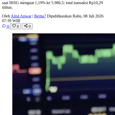
saat IHSG menguat 1,19% ke 5.986,5; total transaksi Rp10,29
triliun.
Oleh
Airul Anwar
|
Berita7
Dipublikasikan Rabu, 08 Juli 2026
07:39 WIB
0
0
0