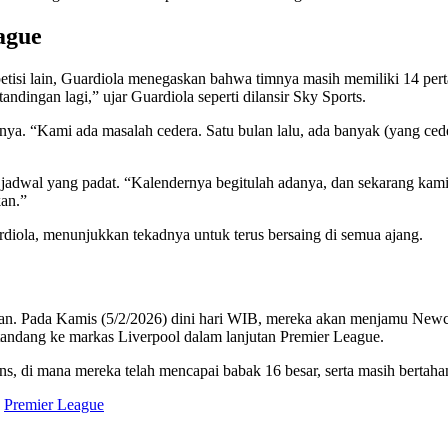
ague
si lain, Guardiola menegaskan bahwa timnya masih memiliki 14 pertan
ndingan lagi,” ujar Guardiola seperti dilansir Sky Sports.
nya. “Kami ada masalah cedera. Satu bulan lalu, ada banyak (yang ceder
 jadwal yang padat. “Kalendernya begitulah adanya, dan sekarang ka
kan.”
diola, menunjukkan tekadnya untuk terus bersaing di semua ajang.
an. Pada Kamis (5/2/2026) dini hari WIB, mereka akan menjamu Newca
andang ke markas Liverpool dalam lanjutan Premier League.
ns, di mana mereka telah mencapai babak 16 besar, serta masih bertah
Premier League