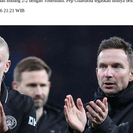
etelah imbang 2-2 dengan Tottenham. Pep Guardiola tegaskan timnya be
026 21:21 WIB