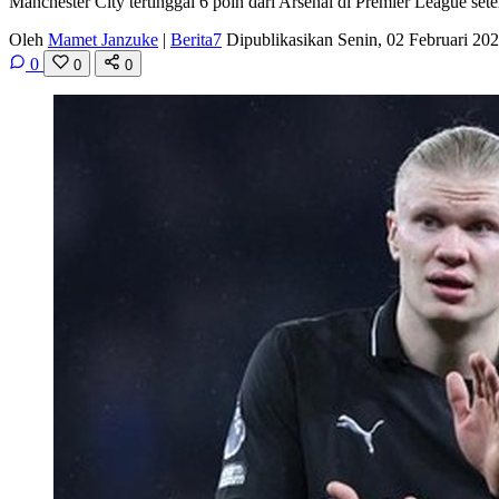
Manchester City tertinggal 6 poin dari Arsenal di Premier League s
Oleh
Mamet Janzuke
|
Berita7
Dipublikasikan Senin, 02 Februari 2
0
0
0