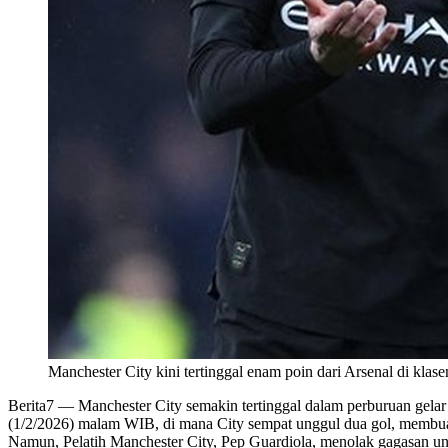
Manchester City kini tertinggal enam poin dari Arsenal di kl
Berita7
— Manchester City semakin tertinggal dalam perburuan gela
(1/2/2026) malam WIB, di mana City sempat unggul dua gol, membuat
Namun, Pelatih Manchester City, Pep Guardiola, menolak gagasan un