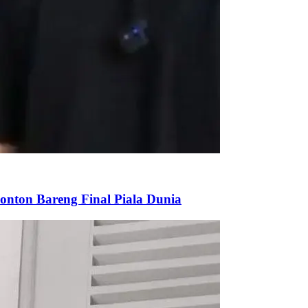
onton Bareng Final Piala Dunia