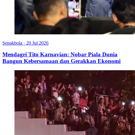
Sepakbola
·
20 Jul 2026
Mendagri Tito Karnavian: Nobar Piala Dunia
Bangun Kebersamaan dan Gerakkan Ekonomi