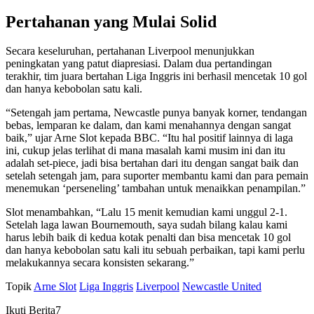
Pertahanan yang Mulai Solid
Secara keseluruhan, pertahanan Liverpool menunjukkan
peningkatan yang patut diapresiasi. Dalam dua pertandingan
terakhir, tim juara bertahan Liga Inggris ini berhasil mencetak 10 gol
dan hanya kebobolan satu kali.
“Setengah jam pertama, Newcastle punya banyak korner, tendangan
bebas, lemparan ke dalam, dan kami menahannya dengan sangat
baik,” ujar Arne Slot kepada BBC. “Itu hal positif lainnya di laga
ini, cukup jelas terlihat di mana masalah kami musim ini dan itu
adalah set-piece, jadi bisa bertahan dari itu dengan sangat baik dan
setelah setengah jam, para suporter membantu kami dan para pemain
menemukan ‘perseneling’ tambahan untuk menaikkan penampilan.”
Slot menambahkan, “Lalu 15 menit kemudian kami unggul 2-1.
Setelah laga lawan Bournemouth, saya sudah bilang kalau kami
harus lebih baik di kedua kotak penalti dan bisa mencetak 10 gol
dan hanya kebobolan satu kali itu sebuah perbaikan, tapi kami perlu
melakukannya secara konsisten sekarang.”
Topik
Arne Slot
Liga Inggris
Liverpool
Newcastle United
Ikuti Berita7