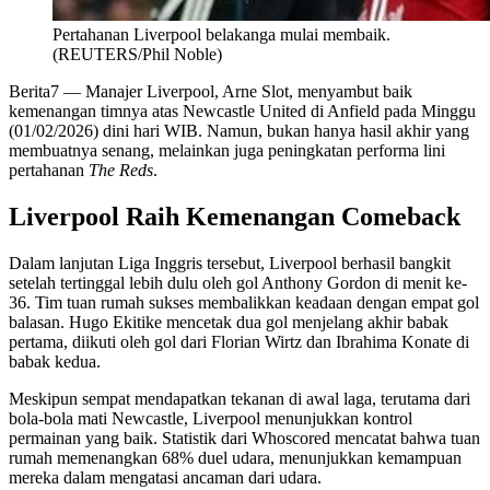
Pertahanan Liverpool belakanga mulai membaik.
(REUTERS/Phil Noble)
Berita7
— Manajer Liverpool, Arne Slot, menyambut baik
kemenangan timnya atas Newcastle United di Anfield pada Minggu
(01/02/2026) dini hari WIB. Namun, bukan hanya hasil akhir yang
membuatnya senang, melainkan juga peningkatan performa lini
pertahanan
The Reds
.
Liverpool Raih Kemenangan Comeback
Dalam lanjutan Liga Inggris tersebut, Liverpool berhasil bangkit
setelah tertinggal lebih dulu oleh gol Anthony Gordon di menit ke-
36. Tim tuan rumah sukses membalikkan keadaan dengan empat gol
balasan. Hugo Ekitike mencetak dua gol menjelang akhir babak
pertama, diikuti oleh gol dari Florian Wirtz dan Ibrahima Konate di
babak kedua.
Meskipun sempat mendapatkan tekanan di awal laga, terutama dari
bola-bola mati Newcastle, Liverpool menunjukkan kontrol
permainan yang baik. Statistik dari Whoscored mencatat bahwa tuan
rumah memenangkan 68% duel udara, menunjukkan kemampuan
mereka dalam mengatasi ancaman dari udara.