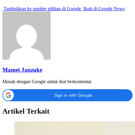
Tambahkan ke sumber pilihan di Google
Ikuti di Google News
Mamet Janzuke
Masuk dengan Google untuk ikut berkomentar.
Sign in with Google
Artikel Terkait