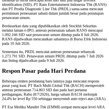
melantai di bursa mencapai lebih dari satu juta single investor
identification (SID). PT Rans Entertainment Indonesia Tbk (RANS)
dan PT Prodia Diagnostic Line Tbk (PRDL) sama-sama mencatat
permintaan pemesanan saham dalam jumlah besar pada penutupan
penawaran umum.
Berdasarkan data yang dipublikasikan oleh Stockbit Sekuritas
melalui laman e-IPO, antrean pemesanan saham RANS mencapai
1.092.166 SID saat penawaran umum ditutup pada 8 Juli 2026.
RANS dijadwalkan mencatatkan sahamnya di Bursa Efek Indonesia
pada 10 Juli 2026.
Sementara itu, PRDL mencatat antrean pemesanan sebanyak
1.273.791 SID. Penawaran umum PRDL ditutup pada 7 Juli 2026
dan listing dijadwalkan pada 9 Juli 2026.
Respon Pasar pada Hari Perdana
Beberapa emiten pendatang baru lainnya juga mencatat respons
pasar yang kuat. PT Bach Multi Global Tbk (BACH) memperoleh
antrean pemesanan 714.803 SID dan pada hari pertama
perdagangan, Rabu (8/7/2026), harga saham BACH melonjak
24,4% ke level Rp 550 sehingga menyentuh auto reject atas (ARA).
PT Esa Medika Mandiri Tbk (EMMI) sempat mencapai level ARA