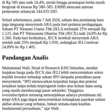
di Rp 585 atau naik 24,4%, meski hingga penutupan berita masih
bergerak di kisaran Rp 580–585. EMMI mencatat antrean
pemesanan sebanyak 544.935 SID.
Sehari sebelumnya, pada 7 Juli 2026, saham dua pendatang baru
juga langsung menyentuh ARA pada hari pertama perdagangan.
Saham PT Niramas Utama Tbk (JELI) melonjak 25% menjadi Rp
1.125, dan PT Nitrasanata Dharma Tbk (JECX) naik 24,8% ke Rp
1.560. Pada hari berikutnya, JECX kembali menyentuh ARA
setelah naik 25% menjadi Rp 1.950, sedangkan JELI melesat
24,89% ke Rp 1.405.
Pandangan Analis
Muhammad Wafi, Head of Research KISI Sekuritas, menilai
lonjakan harga pada JECX dan JELI lebih mencerminkan selera
terpilih investor terhadap saham IPO daripada pemulihan pasar
menyeluruh. “IPO menawarkan kepastian harga dan potensi
kenaikan tanpa terlalu terpengaruh risiko arus keluar dana asing
yang masih membayangi pasar sekunder. Tingginya
oversubscription memang menunjukkan adanya permintaan riil,
tetapi ARA juga dapat mencerminkan kelangkaan pasokan saham
akibat alokasi yang terbatas, bukan semata-mata kualitas
fundamental perusahaan,” ujar Wafi.