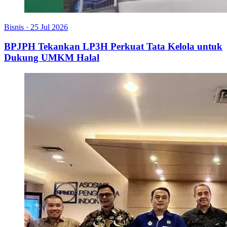
Bisnis
·
25 Jul 2026
BPJPH Tekankan LP3H Perkuat Tata Kelola untuk
Dukung UMKM Halal