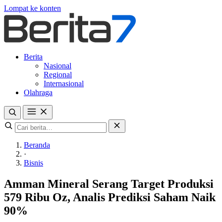
Lompat ke konten
Berita
Nasional
Regional
Internasional
Olahraga
Beranda
·
Bisnis
Amman Mineral Serang Target Produksi
579 Ribu Oz, Analis Prediksi Saham Naik
90%