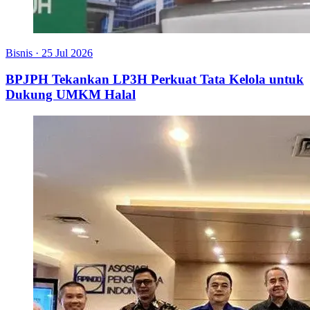
Bisnis
·
25 Jul 2026
BPJPH Tekankan LP3H Perkuat Tata Kelola untuk
Dukung UMKM Halal