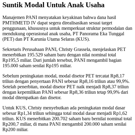
Suntik Modal Untuk Anak Usaha
Manajemen PANI menyatakan keyakinan bahwa dana hasil
PMTHMETD IV dapat segera direalisasikan sesuai target
penggunaan, khususnya untuk memperkuat struktur permodalan dan
mendukung operasional anak usaha, PT Panorama Eka Tunggal
(PET) dan PT Karunia Utama Selaras (KUS).
Sekretaris Perusahaan PANI, Christy Grassela, menjelaskan PET
menerbitkan 195.529 saham baru dengan nilai nominal total
Rp195,5 miliar. Dari jumlah tersebut, PANI mengambil bagian
195.000 saham senilai Rp195 miliar.
Sebelum peningkatan modal, modal disetor PET tercatat Rp8,17
triliun dengan penyertaan PANI sebesar Rp8,16 triliun atau 99,9%.
Setelah penerbitan, modal disetor PET naik menjadi Rp8,37 triliun
dengan kepemilikan PANI sebesar Rp8,36 triliun tetap 99,9% dari
modal ditempatkan dan disetor.
Untuk KUS, Christy menyebutkan ada peningkatan modal dasar
sebesar Rp1,34 triliun sehingga total modal dasar menjadi Rp1,62
triliun. KUS menerbitkan 200.702 saham baru bernilai nominal total
Rp200,7 miliar, di mana PANI mengambil 200.000 saham senilai
Rp200 miliar.