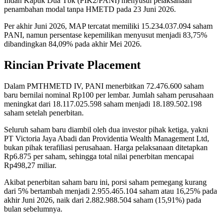
Indah Kapuk Dua Tbk (PIK2/PANI) menyusul pelaksanaan
penambahan modal tanpa HMETD pada 23 Juni 2026.
Per akhir Juni 2026, MAP tercatat memiliki 15.234.037.094 saham
PANI, namun persentase kepemilikan menyusut menjadi 83,75%
dibandingkan 84,09% pada akhir Mei 2026.
Rincian Private Placement
Dalam PMTHMETD IV, PANI menerbitkan 72.476.600 saham
baru bernilai nominal Rp100 per lembar. Jumlah saham perusahaan
meningkat dari 18.117.025.598 saham menjadi 18.189.502.198
saham setelah penerbitan.
Seluruh saham baru diambil oleh dua investor pihak ketiga, yakni
PT Victoria Jaya Abadi dan Providentia Wealth Management Ltd,
bukan pihak terafiliasi perusahaan. Harga pelaksanaan ditetapkan
Rp6.875 per saham, sehingga total nilai penerbitan mencapai
Rp498,27 miliar.
Akibat penerbitan saham baru ini, porsi saham pemegang kurang
dari 5% bertambah menjadi 2.955.465.104 saham atau 16,25% pada
akhir Juni 2026, naik dari 2.882.988.504 saham (15,91%) pada
bulan sebelumnya.