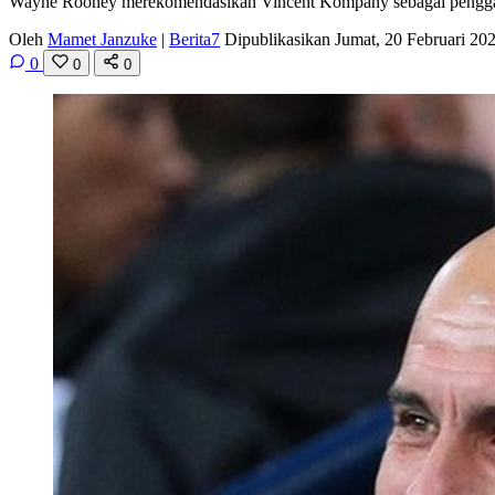
Wayne Rooney merekomendasikan Vincent Kompany sebagai pengganti
Oleh
Mamet Janzuke
|
Berita7
Dipublikasikan Jumat, 20 Februari 2
0
0
0