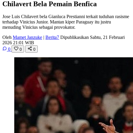
Chilavert Bela Pemain Benfica
Jose Luis Chilavert bela Gianluca Prestianni terkait tuduhan rasisme
terhadap Vinicius Junior. Mantan kiper Paraguay itu justru
menuding Vinicius sebagai provokator.
Oleh
Mamet Janzuke
|
Berita7
Dipublikasikan Sabtu, 21 Februari
2026 21:01 WIB
0
0
0