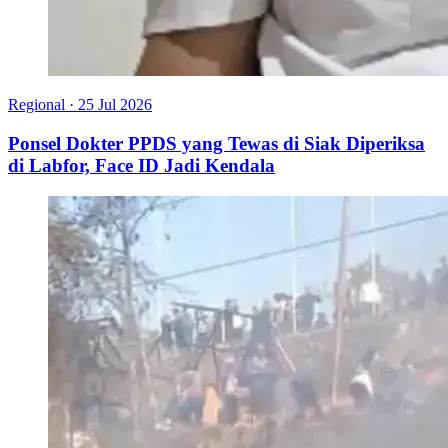
Regional
·
25 Jul 2026
Ponsel Dokter PPDS yang Tewas di Siak Diperiksa
di Labfor, Face ID Jadi Kendala