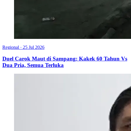
Regional
·
25 Jul 2026
Duel Carok Maut di Sampang: Kakek 60 Tahun Vs
Dua Pria, Semua Terluka