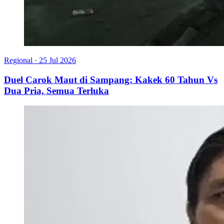
Regional
·
25 Jul 2026
Duel Carok Maut di Sampang: Kakek 60 Tahun Vs
Dua Pria, Semua Terluka