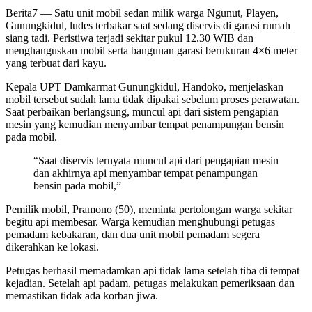
Berita7
— Satu unit mobil sedan milik warga Ngunut, Playen,
Gunungkidul, ludes terbakar saat sedang diservis di garasi rumah
siang tadi. Peristiwa terjadi sekitar pukul 12.30 WIB dan
menghanguskan mobil serta bangunan garasi berukuran 4×6 meter
yang terbuat dari kayu.
Kepala UPT Damkarmat Gunungkidul, Handoko, menjelaskan
mobil tersebut sudah lama tidak dipakai sebelum proses perawatan.
Saat perbaikan berlangsung, muncul api dari sistem pengapian
mesin yang kemudian menyambar tempat penampungan bensin
pada mobil.
“Saat diservis ternyata muncul api dari pengapian mesin
dan akhirnya api menyambar tempat penampungan
bensin pada mobil,”
Pemilik mobil, Pramono (50), meminta pertolongan warga sekitar
begitu api membesar. Warga kemudian menghubungi petugas
pemadam kebakaran, dan dua unit mobil pemadam segera
dikerahkan ke lokasi.
Petugas berhasil memadamkan api tidak lama setelah tiba di tempat
kejadian. Setelah api padam, petugas melakukan pemeriksaan dan
memastikan tidak ada korban jiwa.