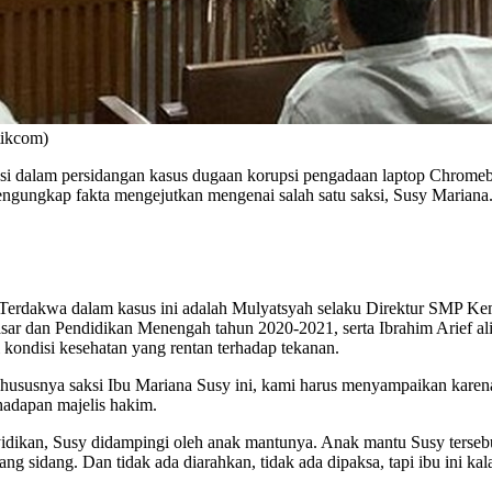
tikcom)
si dalam persidangan kasus dugaan korupsi pengadaan laptop Chro
a mengungkap fakta mengejutkan mengenai salah satu saksi, Susy Maria
i. Terdakwa dalam kasus ini adalah Mulyatsyah selaku Direktur SMP K
sar dan Pendidikan Menengah tahun 2020-2021, serta Ibrahim Arief al
kondisi kesehatan yang rentan terhadap tekanan.
ususnya saksi Ibu Mariana Susy ini, kami harus menyampaikan karena 
 hadapan majelis hakim.
kan, Susy didampingi oleh anak mantunya. Anak mantu Susy tersebut ju
sidang. Dan tidak ada diarahkan, tidak ada dipaksa, tapi ibu ini kalau 