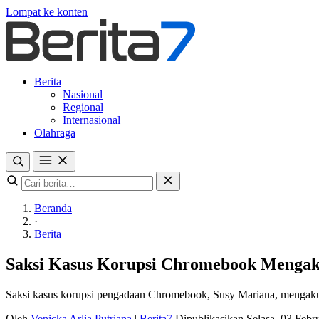
Lompat ke konten
Berita
Nasional
Regional
Internasional
Olahraga
Beranda
·
Berita
Saksi Kasus Korupsi Chromebook Mengaku
Saksi kasus korupsi pengadaan Chromebook, Susy Mariana, mengaku bis
Oleh
Venicka Arlia Putriana
|
Berita7
Dipublikasikan Selasa, 03 Feb