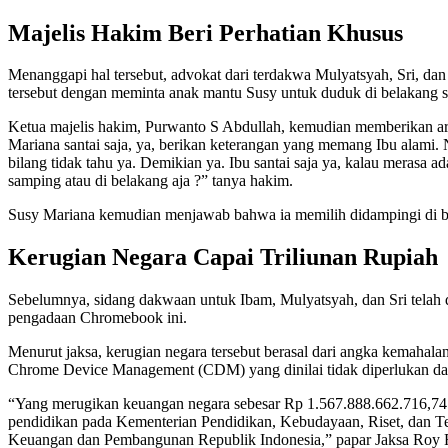
Majelis Hakim Beri Perhatian Khusus
Menanggapi hal tersebut, advokat dari terdakwa Mulyatsyah, Sri, da
tersebut dengan meminta anak mantu Susy untuk duduk di belakang s
Ketua majelis hakim, Purwanto S Abdullah, kemudian memberikan ar
Mariana santai saja, ya, berikan keterangan yang memang Ibu alami. N
bilang tidak tahu ya. Demikian ya. Ibu santai saja ya, kalau merasa
samping atau di belakang aja ?” tanya hakim.
Susy Mariana kemudian menjawab bahwa ia memilih didampingi di be
Kerugian Negara Capai Triliunan Rupiah
Sebelumnya, sidang dakwaan untuk Ibam, Mulyatsyah, dan Sri telah d
pengadaan Chromebook ini.
Menurut jaksa, kerugian negara tersebut berasal dari angka kemahalan
Chrome Device Management (CDM) yang dinilai tidak diperlukan dan 
“Yang merugikan keuangan negara sebesar Rp 1.567.888.662.716,74 be
pendidikan pada Kementerian Pendidikan, Kebudayaan, Riset, dan
Keuangan dan Pembangunan Republik Indonesia,” papar Jaksa Roy Ri