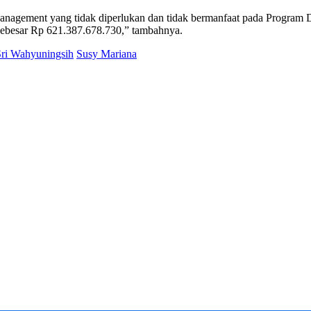
agement yang tidak diperlukan dan tidak bermanfaat pada Program D
sebesar Rp 621.387.678.730,” tambahnya.
Sri Wahyuningsih
Susy Mariana