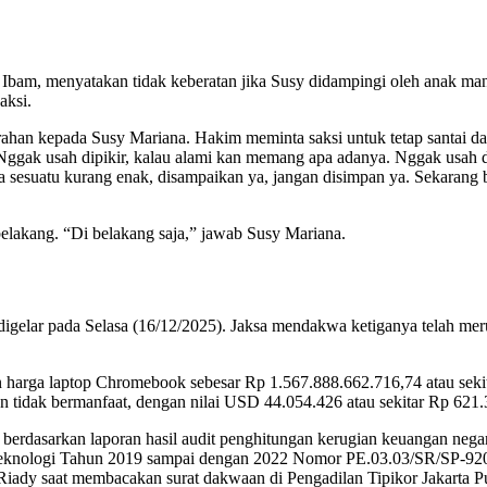
n Ibam, menyatakan tidak keberatan jika Susy didampingi oleh anak m
aksi.
ahan kepada Susy Mariana. Hakim meminta saksi untuk tetap santai d
ggak usah dipikir, kalau alami kan memang apa adanya. Nggak usah dipi
 ada sesuatu kurang enak, disampaikan ya, jangan disimpan ya. Sekara
lakang. “Di belakang saja,” jawab Susy Mariana.
igelar pada Selasa (16/12/2025). Jaksa mendakwa ketiganya telah meru
 harga laptop Chromebook sebesar Rp 1.567.888.662.716,74 atau sekitar
tidak bermanfaat, dengan nilai USD 44.054.426 atau sekitar Rp 621.3
rdasarkan laporan hasil audit penghitungan kerugian keuangan negara 
 Teknologi Tahun 2019 sampai dengan 2022 Nomor PE.03.03/SR/SP-9
ady saat membacakan surat dakwaan di Pengadilan Tipikor Jakarta Pu