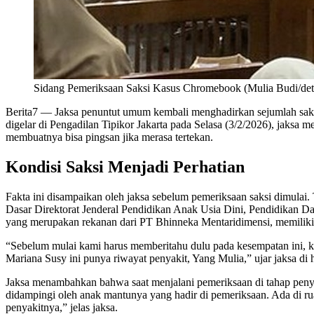
Sidang Pemeriksaan Saksi Kasus Chromebook (Mulia Budi/de
Berita7
— Jaksa penuntut umum kembali menghadirkan sejumlah sak
digelar di Pengadilan Tipikor Jakarta pada Selasa (3/2/2026), jaks
membuatnya bisa pingsan jika merasa tertekan.
Kondisi Saksi Menjadi Perhatian
Fakta ini disampaikan oleh jaksa sebelum pemeriksaan saksi dimula
Dasar Direktorat Jenderal Pendidikan Anak Usia Dini, Pendidikan Da
yang merupakan rekanan dari PT Bhinneka Mentaridimensi, memiliki 
“Sebelum mulai kami harus memberitahu dulu pada kesempatan ini, kh
Mariana Susy ini punya riwayat penyakit, Yang Mulia,” ujar jaksa di
Jaksa menambahkan bahwa saat menjalani pemeriksaan di tahap penyidi
didampingi oleh anak mantunya yang hadir di pemeriksaan. Ada di ruang 
penyakitnya,” jelas jaksa.