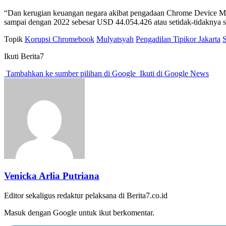
“Dan kerugian keuangan negara akibat pengadaan Chrome Device Man
sampai dengan 2022 sebesar USD 44.054.426 atau setidak-tidaknya 
Topik
Korupsi Chromebook
Mulyatsyah
Pengadilan Tipikor Jakarta
Ikuti Berita7
Tambahkan ke sumber pilihan di Google
Ikuti di Google News
Venicka Arlia Putriana
Editor sekaligus redaktur pelaksana di Berita7.co.id
Masuk dengan Google untuk ikut berkomentar.