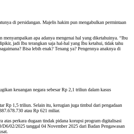
antunya di persidangan. Majelis hakim pun mengabulkan permintaan
an menyampaikan apa adanya mengenai hal yang diketahuinya. “Ibu
kir, jadi Ibu terangkan saja hal-hal yang Ibu ketahui, tidak tahu
ng bagaimana? Bisa lebih enak? Tenang ya? Pengennya anaknya di
gikan keuangan negara sebesar Rp 2,1 triliun dalam kasus
 Rp 1,5 triliun. Selain itu, kerugian juga timbul dari pengadaan
87.678.730 atau Rp 621 miliar.
atas perkara dugaan tindak pidana korupsi program digitalisasi
20/D6/02/2025 tanggal 04 November 2025 dari Badan Pengawasan
sat.