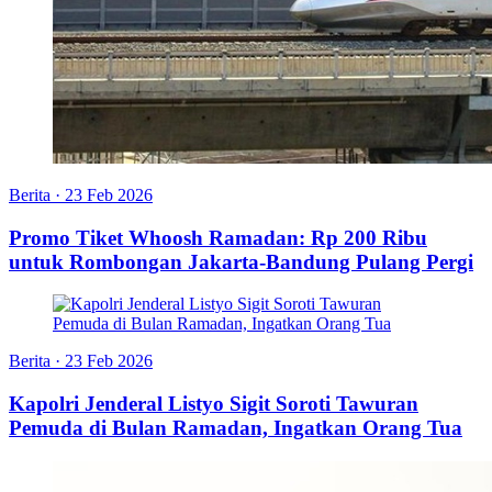
Berita
·
23 Feb 2026
Promo Tiket Whoosh Ramadan: Rp 200 Ribu
untuk Rombongan Jakarta-Bandung Pulang Pergi
Berita
·
23 Feb 2026
Kapolri Jenderal Listyo Sigit Soroti Tawuran
Pemuda di Bulan Ramadan, Ingatkan Orang Tua